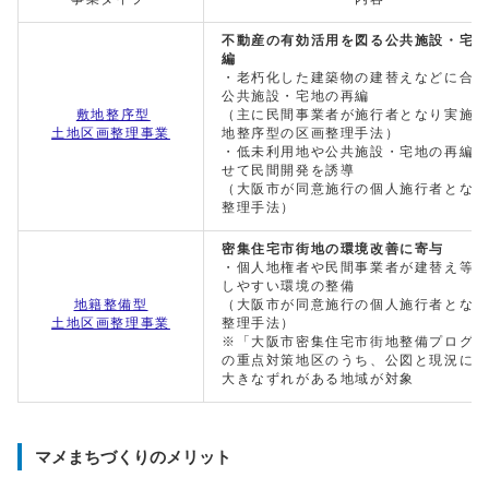
不動産の有効活用を図る公共施設・宅地
編
・老朽化した建築物の建替えなどに合わ
公共施設・宅地の再編
敷地整序型
（主に民間事業者が施行者となり実施す
土地区画整理事業
地整序型の区画整理手法）
・低未利用地や公共施設・宅地の再編に
せて民間開発を誘導
（大阪市が同意施行の個人施行者となる
整理手法）
密集住宅市街地の環境改善に寄与
・個人地権者や民間事業者が建替え等に
しやすい環境の整備
地籍整備型
（大阪市が同意施行の個人施行者となる
土地区画整理事業
整理手法）
※「大阪市密集住宅市街地整備プログラ
の重点対策地区のうち、公図と現況に極
大きなずれがある地域が対象
マメまちづくりのメリット