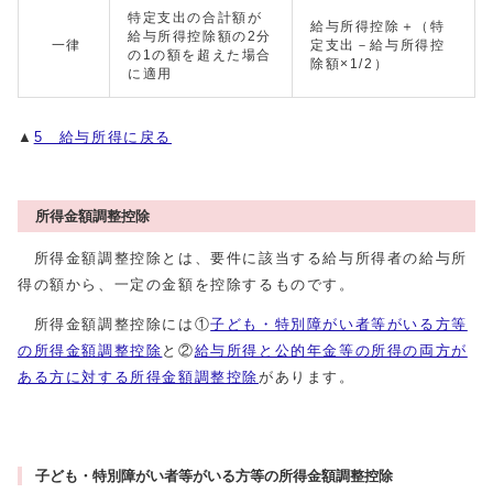
特定支出の合計額が
給与所得控除＋（特
給与所得控除額の2分
一律
定支出－給与所得控
の1の額を超えた場合
除額×1/2）
に適用
▲
5 給与所得に戻る
所得金額調整控除
所得金額調整控除とは、要件に該当する給与所得者の給与所
得の額から、一定の金額を控除するものです。
所得金額調整控除には①
子ども・特別障がい者等がいる方等
の所得金額調整控除
と②
給与所得と公的年金等の所得の両方が
ある方に対する所得金額調整控除
があります。
子ども・特別障がい者等がいる方等の所得金額調整控除