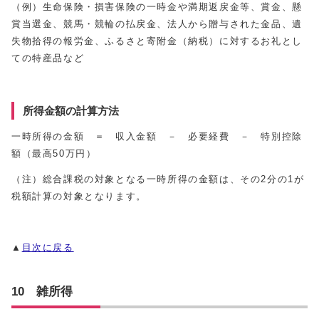
（例）生命保険・損害保険の一時金や満期返戻金等、賞金、懸
賞当選金、競馬・競輪の払戻金、法人から贈与された金品、遺
失物拾得の報労金、ふるさと寄附金（納税）に対するお礼とし
ての特産品など
所得金額の計算方法
一時所得の金額 ＝ 収入金額 － 必要経費 － 特別控除
額（最高50万円）
（注）総合課税の対象となる一時所得の金額は、その2分の1が
税額計算の対象となります。
▲
目次に戻る
10 雑所得