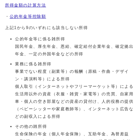
所得金額の計算方法
・
公的年金等控除額
上記1から9のいずれにも該当しない所得
公的年金等に係る雑所得
国民年金、厚生年金、恩給、確定給付企業年金、確定拠出
年金、一定の外国年金などの所得
業務に係る雑所得
事業でない程度（副業等）の報酬（原稿・作曲・デザイ
ン・講演料等）による所得
個人取引（インターネットやフリーマーケット等）による
生活用以外の資産（衣服・雑貨・家電等）の売買、自家用
車・個人の空き部屋などの資産の貸付け、人的役務の提供
（ベビーシッターや家庭教師等）、インターネット広告な
どの副収入による所得
その他の雑所得
生命保険の年金（個人年金保険）、互助年金、為替差益