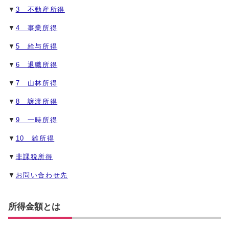
▼
3 不動産所得
▼
4 事業所得
▼
5 給与所得
▼
6 退職所得
▼
7 山林所得
▼
8 譲渡所得
▼
9 一時所得
▼
10 雑所得
▼
非課税所得
▼
お問い合わせ先
所得金額とは