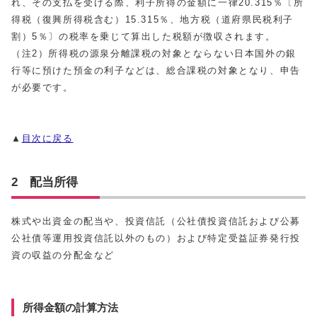
れ、その支払を受ける際、利子所得の金額に一律20.315％〔所
得税（復興所得税含む）15.315％、地方税（道府県民税利子
割）5％〕の税率を乗じて算出した税額が徴収されます。
（注2）所得税の源泉分離課税の対象とならない日本国外の銀
行等に預けた預金の利子などは、総合課税の対象となり、申告
が必要です。
▲
目次に戻る
2 配当所得
株式や出資金の配当や、投資信託（公社債投資信託および公募
公社債等運用投資信託以外のもの）および特定受益証券発行投
資の収益の分配金など
所得金額の計算方法