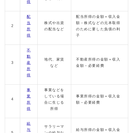
得
配
配当所得の金額＝収入金
当
株式や出資
額－株式などの元本取得
2
所
の配当など
のために要した負債の利
得
子
不
動
地代、家賃
不動産所得の金額＝収入
3
産
など
金額－必要経費
所
得
事
事業などを
業
している場
事業所得の金額＝収入金
4
所
合に生じる
額－必要経費
得
所得
給
サラリーマ
与
給与所得の金額＝収入金
5
ンの給与な