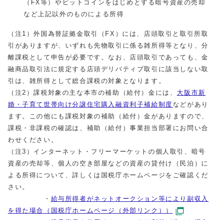
（FX等）やビットコインをはじめとする暗号資産の売却
など上記以外のものによる所得
（注1）外国為替証拠金取引（FX）には、店頭取引と取引所取
引がありますが、いずれも先物取引に係る雑所得等となり、分
離課税として申告が必要です。なお、店頭取引であっても、金
融商品取引法に規定する店頭デリバティブ取引に該当しない取
引は、雑所得として総合課税の対象となります。
（注2）課税対象の主な本市の補助（給付）金には、
大阪市新
婚・子育て世帯向け分譲住宅購入融資利子補給制度
などがあり
ます。この他にも課税対象の補助（給付）金がありますので、
課税・非課税の確認は、補助（給付）事業担当部署にお問い合
わせください。
（注3）インターネット・フリーマーケットの個人取引、暗号
資産の売却等、個人の空き部屋などの資産の貸付け（民泊）に
よる所得について、詳しくは国税庁ホームページをご確認くだ
さい。
・
給与所得者がネットオークション等により副収入
を得た場合（国税庁ホームページ（外部リンク））