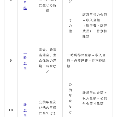
ど
所
に生じる所
得
得
譲渡所得の金額
そ
＝収入金額－
の
（取得費・譲渡
他
費用）－特別控
除額
賞金、懸賞
一
当選金、生
一時所得の金額＝収入金
時
9
命保険の満
額－必要経費－特別控除
所
期一時金な
額
得
ど
公
的
雑所得の金額＝
年
収入金額－公的
金
公的年金及
年金等控除額
雑
な
び他の所得
10
所
ど
に当てはま
得