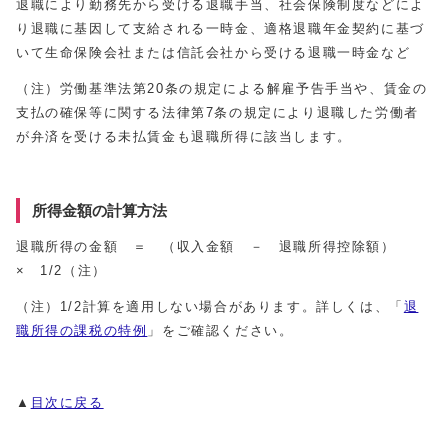
退職により勤務先から受ける退職手当、社会保険制度などによ
り退職に基因して支給される一時金、適格退職年金契約に基づ
いて生命保険会社または信託会社から受ける退職一時金など
（注）労働基準法第20条の規定による解雇予告手当や、賃金の
支払の確保等に関する法律第7条の規定により退職した労働者
が弁済を受ける未払賃金も退職所得に該当します。
所得金額の計算方法
退職所得の金額 ＝ （収入金額 － 退職所得控除額）
× 1/2（注）
（注）1/2計算を適用しない場合があります。詳しくは、「
退
職所得の課税の特例
」をご確認ください。
▲
目次に戻る