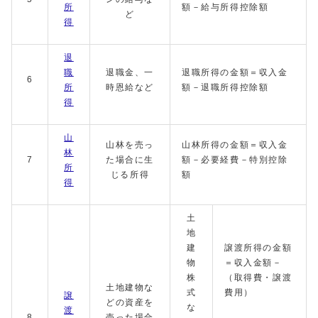
所
額－給与所得控除額
ど
得
退
職
退職金、一
退職所得の金額＝収入金
6
所
時恩給など
額－退職所得控除額
得
山
山林を売っ
山林所得の金額＝収入金
林
7
た場合に生
額－必要経費－特別控除
所
じる所得
額
得
土
地
建
譲渡所得の金額
物
＝収入金額－
株
（取得費・譲渡
土地建物な
式
費用）
譲
どの資産を
な
渡
8
売った場合