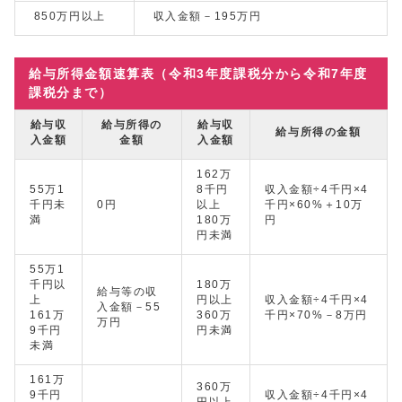
850万円以上
収入金額－195万円
給与所得金額速算表（令和3年度課税分から令和7年度
課税分まで）
給与収
給与所得の
給与収
給与所得の金額
入金額
金額
入金額
162万
55万1
8千円
収入金額÷4千円×4
千円未
0円
以上
千円×60%＋10万
満
180万
円
円未満
55万1
千円以
180万
給与等の収
上
円以上
収入金額÷4千円×4
入金額－55
161万
360万
千円×70%－8万円
万円
9千円
円未満
未満
161万
360万
9千円
収入金額÷4千円×4