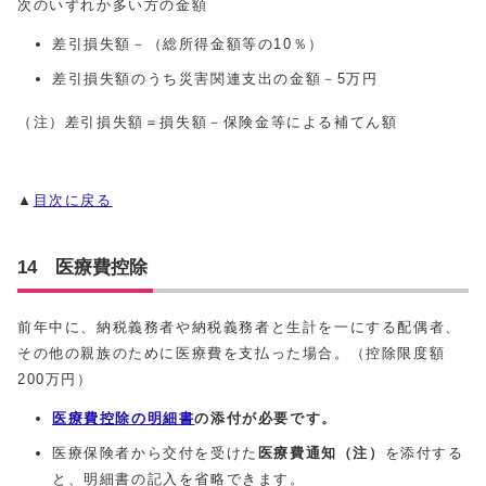
次のいずれか多い方の金額
差引損失額－（総所得金額等の10％）
差引損失額のうち災害関連支出の金額－5万円
（注）差引損失額＝損失額－保険金等による補てん額
▲
目次に戻る
14 医療費控除
前年中に、納税義務者や納税義務者と生計を一にする配偶者、
その他の親族のために医療費を支払った場合。（控除限度額
200万円）
医療費控除の明細書
の添付が必要です。
医療保険者から交付を受けた
医療費通知（注）
を添付する
と、明細書の記入を省略できます。