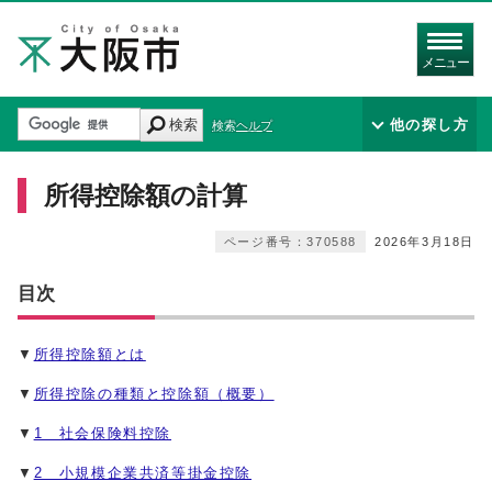
メニュー
検索
他の探し方
検索ヘルプ
所得控除額の計算
ページ番号：370588
2026年3月18日
目次
▼
所得控除額とは
▼
所得控除の種類と控除額（概要）
▼
1 社会保険料控除
▼
2 小規模企業共済等掛金控除