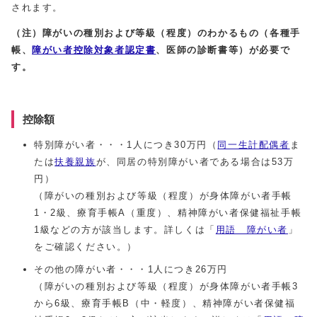
されます。
（注）障がいの種別および等級（程度）のわかるもの（各種手
帳、
障がい者控除対象者認定書
、医師の診断書等）が必要で
す。
控除額
特別障がい者・・・1人につき30万円（
同一生計配偶者
ま
たは
扶養親族
が、同居の特別障がい者である場合は53万
円）
（障がいの種別および等級（程度）が身体障がい者手帳
1・2級、療育手帳A（重度）、精神障がい者保健福祉手帳
1級などの方が該当します。詳しくは「
用語 障がい者
」
をご確認ください。）
その他の障がい者・・・1人につき26万円
（障がいの種別および等級（程度）が身体障がい者手帳3
から6級、療育手帳B（中・軽度）、精神障がい者保健福