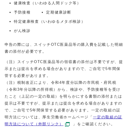
健康検査（いわゆる人間ドック等）
予防接種
定期健康診断
特定健康検査（いわゆるメタボ検診）
がん検診
申告の際には、スイッチOTC医薬品等の購入費を記載した明細
書の添付が必要です。
（注）スイッチOTC医薬品等の領収書の添付は不要ですが、提
示または提出を求める場合がありますので、ご自宅で5年間保
管する必要があります。
（注）税制改正により、令和4年度分以降の市民税・府民税
（令和3年分以降の所得税）から、検診や、予防接種等を受け
たこと（上記の一定の取組）を明らかにする書類の添付または
提示は不要ですが、提示または提出を求める場合がありますの
で、ご自宅で5年間保管する必要があります。一定の取組の証
明方法については、厚生労働省ホームページ「
一定の取組の証
明方法について（外部リンク）
」をご確認ください。