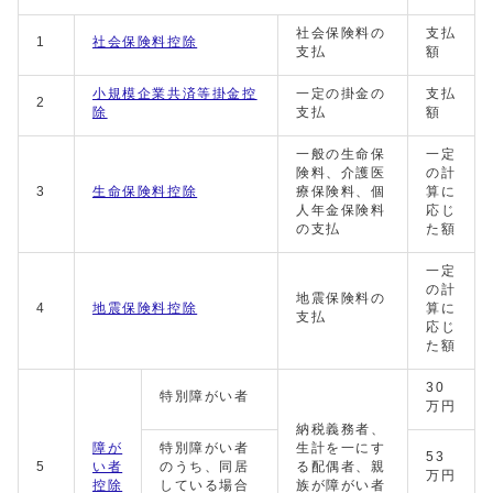
社会保険料の
支払
1
社会保険料控除
支払
額
小規模企業共済等掛金控
一定の掛金の
支払
2
除
支払
額
一般の生命保
一定
険料、介護医
の計
3
生命保険料控除
療保険料、個
算に
人年金保険料
応じ
の支払
た額
一定
の計
地震保険料の
4
地震保険料控除
算に
支払
応じ
た額
30
特別障がい者
万円
納税義務者、
障が
特別障がい者
生計を一にす
53
5
い者
のうち、同居
る配偶者、親
万円
控除
している場合
族が障がい者