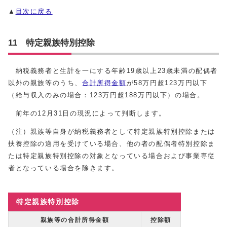
▲
目次に戻る
11 特定親族特別控除
納税義務者と生計を一にする年齢
19
歳以上
23
歳未満の配偶者
以外の親族等のうち、
合計所得金額
が
58
万円超
123
万円以下
（給与収入のみの場合：
123
万円超
188
万円以下）の場合。
前年の
12
月
31
日の現況によって判断します。
（注）親族等自身が納税義務者として特定親族特別控除または
扶養控除の適用を受けている場合、他の者の配偶者特別控除ま
たは特定親族特別控除の対象となっている場合および事業専従
者となっている場合を除きます。
特定親族特別控除
親族等の合計所得金額
控除額