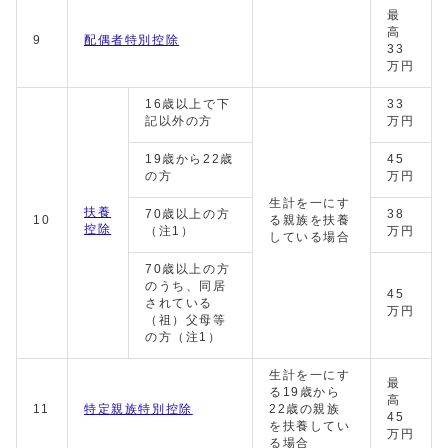
最
高
9
配偶者特別控除
33
万円
16歳以上で下
33
記以外の方
万円
19歳から22歳
45
の方
万円
生計を一にす
扶養
70歳以上の方
38
10
る親族を扶養
控除
（注1）
万円
している場合
70歳以上の方
のうち、同居
45
されている
万円
（祖）父母等
の方（注1）
生計を一にす
最
る19歳から
高
11
特定親族特別控除
22歳の親族
45
を扶養してい
万円
る場合