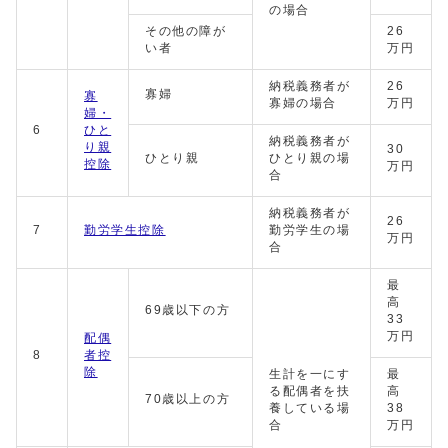
の場合
その他の障が
26
い者
万円
納税義務者が
26
寡婦
寡
寡婦の場合
万円
婦・
6
ひと
納税義務者が
り親
30
ひとり親
ひとり親の場
控除
万円
合
納税義務者が
26
7
勤労学生控除
勤労学生の場
万円
合
最
高
69歳以下の方
33
万円
配偶
8
者控
除
生計を一にす
最
る配偶者を扶
高
70歳以上の方
養している場
38
合
万円