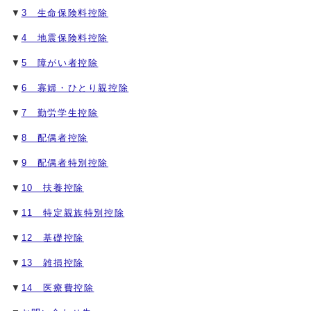
▼
3 生命保険料控除
▼
4 地震保険料控除
▼
5 障がい者控除
▼
6 寡婦・ひとり親控除
▼
7 勤労学生控除
▼
8 配偶者控除
▼
9 配偶者特別控除
▼
10 扶養控除
▼
11 特定親族特別控除
▼
12 基礎控除
▼
13 雑損控除
▼
14 医療費控除