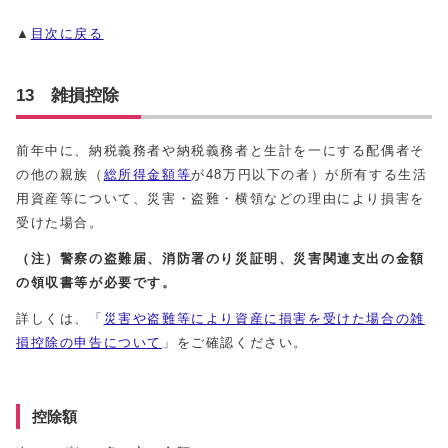
▲
目次に戻る
13 雑損控除
前年中に、納税義務者や納税義務者と生計を一にする配偶者そ
の他の親族（
総所得金額等
が48万円以下の者）が所有する生活
用資産等について、災害・盗難・横領などの理由により損害を
受けた場合。
（注）警察の盗難届、消防署のり災証明、災害関連支出の金額
の領収書等が必要です。
詳しくは、「
災害や盗難等により資産に損害を受けた場合の雑
損控除の申告について
」をご確認ください。
控除額