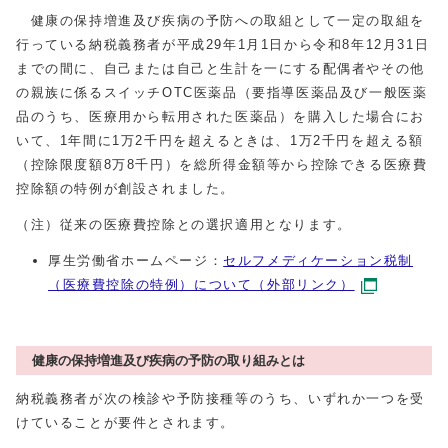
健康の保持増進及び疾病の予防への取組として一定の取組を
行っている納税義務者が平成29年1月1日から令和8年12月31日
までの間に、自己または自己と生計を一にする配偶者やその他
の親族に係るスイッチOTC医薬品（要指導医薬品及び一般医薬
品のうち、医療用から転用された医薬品）を購入した場合にお
いて、1年間に1万2千円を超えるときは、1万2千円を超える額
（控除限度額8万8千円）を総所得金額等から控除できる医療費
控除額の特例が創設されました。
（注）従来の医療費控除との選択適用となります。
厚生労働省ホームページ：
セルフメディケーション税制
（医療費控除の特例）について（外部リンク）
健康の保持増進及び疾病の予防の取り組みとは
納税義務者が次の検診や予防接種等のうち、いずれか一つを受
けていることが要件とされます。