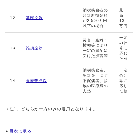
納税義務者の
最
合計所得金額
高
12
基礎控除
が2,500万円
43
以下の場合
万円
一定
災害・盗難・
の計
横領等により
13
雑損控除
算に
一定の資産に
応じ
受けた損害等
た額
納税義務者、
一定
生計を一にす
の計
14
医療費控除
る配偶者、親
算に
族の医療費の
応じ
支払
た額
（注1）どちらか一方のみの適用となります。
▲
目次に戻る