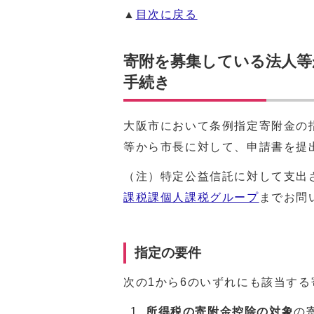
▲
目次に戻る
寄附を募集している法人等
手続き
大阪市において条例指定寄附金の
等から市長に対して、申請書を提
（注）特定公益信託に対して支出
課税課個人課税グループ
までお問
指定の要件
次の1から6のいずれにも該当す
所得税の寄附金控除の対象
の