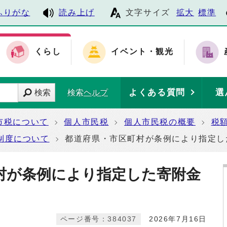
ふりがな
読み上げ
文字サイズ
拡大
標準
くらし
イベント・観光
よくある質問
選
検索
検索ヘルプ
市税について
個人市民税
個人市民税の概要
税
制度について
都道府県・市区町村が条例により指定し
村が条例により指定した寄附金
ページ番号：384037
2026年7月16日