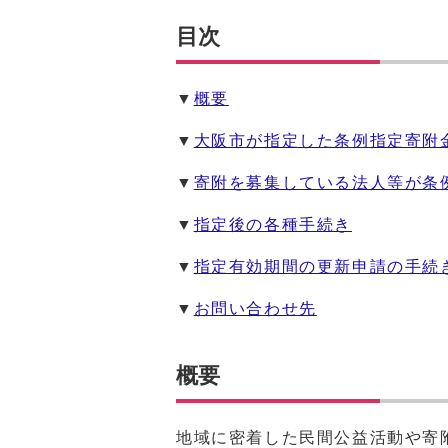
目次
▼
概要
▼
大阪市が指定した条例指定寄附
▼
寄附を募集している法人等が条
▼
指定後の各種手続き
▼
指定有効期間の更新申請の手続
▼
お問い合わせ先
概要
地域に密着した民間公益活動や寄