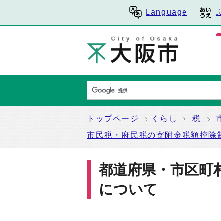
Language
トップページ
くらし
税
市民税・府民税の寄附金税額控除
都道府県・市区町
について