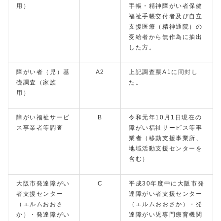
用）
手帳・精神障がい者保健
福祉手帳交付者及び自立
支援医療（精神通院）の
受給者から無作為に抽出
した方。
障がい者（児）基
A2
上記調査票A1に同封し
礎調査（家族
た。
用）
障がい福祉サービ
B
令和元年10月1日現在の
ス事業者等調査
障がい福祉サービス等事
業者（移動支援事業所、
地域活動支援センターを
含む）
大阪市発達障がい
C
平成30年度中に大阪市発
者支援センター
達障がい者支援センター
（エルムおおさ
（エルムおおさか）・発
か）・発達障がい
達障がい児専門療育機関