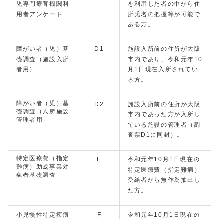
児専門療育機関利
を利用した者の中から住
用者アンケート
所氏名の把握等が可能で
ある方。
障がい者（児）基
D1
施設入所前の住所が大阪
礎調査（施設入所
市内であり、令和元年10
者用）
月1日現在入所されてい
る方。
障がい者（児）基
D2
施設入所前の住所が大阪
礎調査（入所施設
市内であった方が入所し
管理者用）
ている施設の管理者（調
査票D1に同封）。
特定医療費（指定
E
令和元年10月1日現在の
難病）助成事業対
特定医療費（指定難病）
象者基礎調査
受給者から無作為抽出し
た方。
小児慢性特定疾病
F
令和元年10月1日現在の