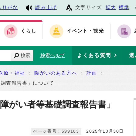
ふりがな
読み上げ
文字サイズ
拡大
標準
くらし
イベント・観光
よくある質問
選
検索
検索ヘルプ
医療・福祉
障がいのある方へ
計画
礎調査報告書」について
市障がい者等基礎調査報告書」
ページ番号：599183
2025年10月30日