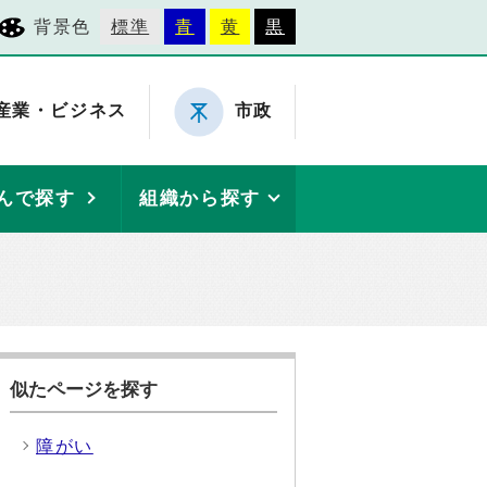
背景色
標準
青
黄
黒
産業・ビジネス
市政
んで探す
組織から探す
似たページを探す
障がい