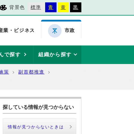
背景色
標準
青
黄
黒
産業・ビジネス
市政
んで探す
組織から探す
施策
副首都推進
探している情報が見つからない
情報が見つからないときは