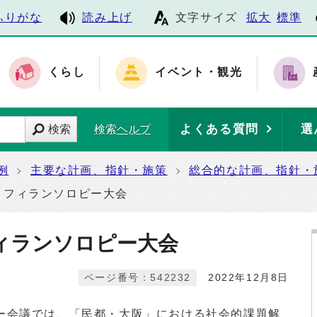
ふりがな
読み上げ
文字サイズ
拡大
標準
くらし
イベント・観光
よくある質問
選
検索
検索ヘルプ
例
主要な計画、指針・施策
総合的な計画、指針・
」フィランソロピー大会
ィランソロピー大会
ページ番号：542232
2022年12月8日
会議では、「民都・大阪」における社会的課題解