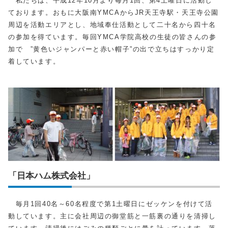
私たちは、平成12年10月より毎月1回、第4土曜日に活動し
ております。おもに大阪南YMCAからJR天王寺駅・天王寺公園
周辺を活動エリアとし、地域奉仕活動として二十名から四十名
の参加を得ています。毎回YMCA学院高校の生徒の皆さんの参
加で ”黄色いジャンパーと赤い帽子”の出で立ちはすっかり定
着しています。
「日本ハム株式会社」
毎月1回40名～60名程度で第1土曜日にゼッケンを付けて活
動しています。主に会社周辺の御堂筋と一筋裏の通りを清掃し