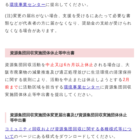
る
環境事業センター
に提出してください。
(注)変更の届出がない場合、支援を受けるにあたって必要な書
類などが代表者の方に届かなくなり、奨励金の支給が受けられ
なくなる場合があります。
資源集団回収実施団体休止等申出書
資源集団回収活動を
中止又は6カ月以上休止
される場合は、大
阪市廃棄物の減量推進及び適正処理並びに生活環境の清潔保持
に関する規則により、活動を中止または休止しようとする
2月
前
まで
に活動区域を担当する
環境事業センター
に資源集団回収
実施団体休止等申出書を提出してください。
資源集団回収実施団体変更届出書及び資源集団回収実施団体休止
等申出書
コミュニティ回収および資源集団回収に関する各種様式等につ
いて
のページにある様式をダウンロードしてください。