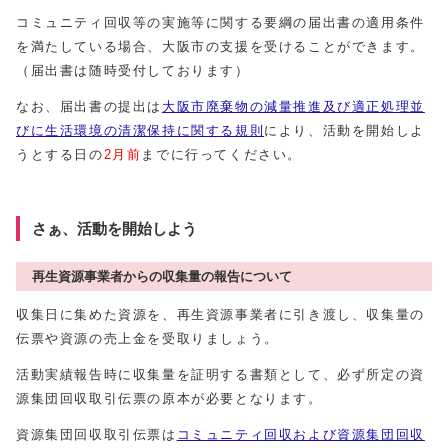
コミュニティ回収等の実施等に関する要綱の届出書の適用条件
を満たしている場合、大阪市の支援を受けることができます。
（届出書は随時受付しております）
なお、届出書の提出は
大阪市廃棄物の減量推進及び適正処理並
びに生活環境の清潔保持に関する規則
により、活動を開始しよ
うとする日の
2月前
までに行ってください。
さぁ、活動を開始しよう
再生資源事業者からの収集量の報告について
収集日に集めた資源を、再生資源事業者に引き渡し、収集量の
伝票や資源の売上金を受取りましょう。
活動実績報告時に収集量を証明する書類として、必ず所定の資
源集団回収取引伝票の原本が必要となります。
資源集団回収取引伝票は
コミュニティ回収および資源集団回収