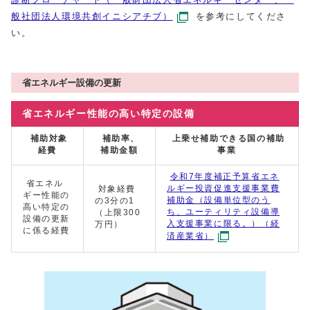
般社団法人環境共創イニシアチブ）
を参考にしてくださ
い。
省エネルギー設備の更新
省エネルギー性能の高い特定の設備
補助対象
補助率、
上乗せ補助できる国の補助
経費
補助金額
事業
令和7年度補正予算省エネ
省エネル
ルギー投資促進支援事業費
対象経費
ギー性能の
補助金（設備単位型のう
の3分の1
高い特定の
ち、ユーティリティ設備導
（上限300
設備の更新
入支援事業に限る。）（経
万円）
に係る経費
済産業省）