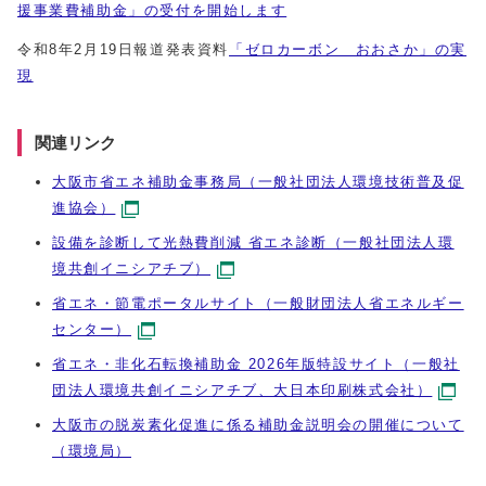
援事業費補助金」の受付を開始します
令和8年2月19日報道発表資料
「ゼロカーボン おおさか」の実
現
関連リンク
大阪市省エネ補助金事務局（一般社団法人環境技術普及促
進協会）
設備を診断して光熱費削減 省エネ診断（一般社団法人環
境共創イニシアチブ）
省エネ・節電ポータルサイト（一般財団法人省エネルギー
センター）
省エネ・非化石転換補助金 2026年版特設サイト（一般社
団法人環境共創イニシアチブ、大日本印刷株式会社）
大阪市の脱炭素化促進に係る補助金説明会の開催について
（環境局）