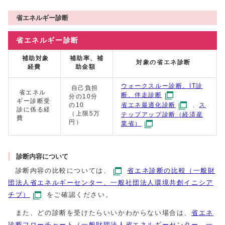
省エネルギー診断
省エネルギー診断
補助対象
補助率、補
対象の省エネ診断
経費
助金額
ウォークスルー診断、IT診
自己負担
省エネル
断、伴走診断
分の10分
ギー診断受
の10
省エネ最適化診断
、
ス
診に係る経
（上限5万
テップアップ診断（経済産
費
円）
業省）
診断内容について
診断内容の比較については、
省エネ診断の比較（一般財
団法人省エネルギーセンター、一般社団法人環境共創イニシア
チブ）
をご確認ください。
また、どの診断を受けたらいいかわからない場合は、
省エネ
診断フローチャート（一般財団法人省エネルギーセンター、一