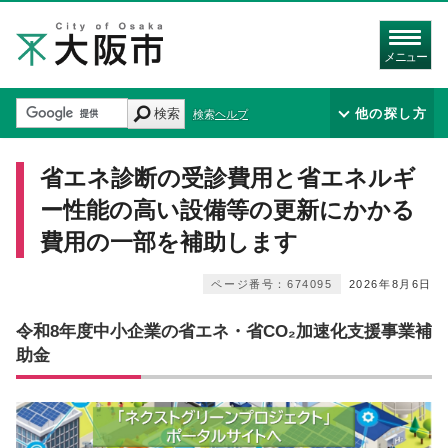
メニュー
検索
他の探し方
検索ヘルプ
省エネ診断の受診費用と省エネルギ
ー性能の高い設備等の更新にかかる
費用の一部を補助します
ページ番号：674095
2026年8月6日
令和8年度中小企業の省エネ・省CO₂加速化支援事業補
助金