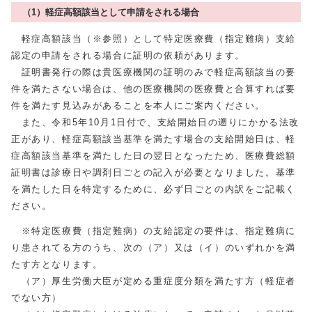
（1）軽症高額該当として申請をされる場合
軽症高額該当（※参照）として特定医療費（指定難病）支給
認定の申請をされる場合に証明の依頼があります。
証明書発行の際は貴医療機関の証明のみで軽症高額該当の要
件を満たさない場合は、他の医療機関の医療費と合算すれば要
件を満たす見込みがあることを本人にご案内ください。
また、令和5年10月1日付で、支給開始日の遡りにかかる法改
正があり、軽症高額該当基準を満たす場合の支給開始日は、軽
症高額該当基準を満たした日の翌日となったため、医療費総額
証明書は診療日や調剤日ごとの記入が必要となりました。基準
を満たした日を特定するために、必ず日ごとの内訳をご記載く
ださい。
※特定医療費（指定難病）の支給認定の要件は、指定難病に
り患されてる方のうち、次の（ア）又は（イ）のいずれかを満
たす方となります。
（ア）厚生労働大臣が定める重症度分類を満たす方（軽症者
でない方）