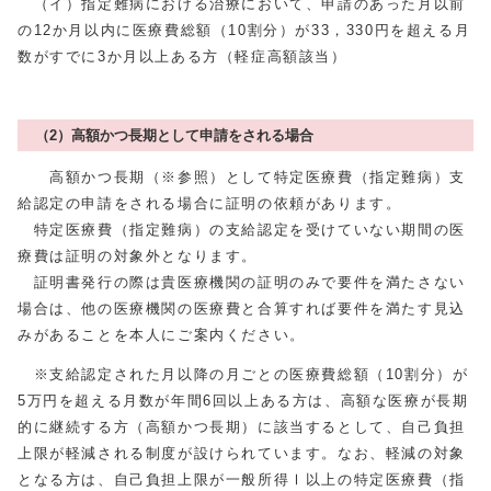
（イ）指定難病における治療において、申請のあった月以前
の12か月以内に医療費総額（10割分）が33，330円を超える月
数がすでに3か月以上ある方（軽症高額該当）
（2）高額かつ長期として申請をされる場合
高額かつ長期（※参照）として特定医療費（指定難病）支
給認定の申請をされる場合に証明の依頼があります。
特定医療費（指定難病）の支給認定を受けていない期間の医
療費は証明の対象外となります。
証明書発行の際は貴医療機関の証明のみで要件を満たさない
場合は、他の医療機関の医療費と合算すれば要件を満たす見込
みがあることを本人にご案内ください。
※支給認定された月以降の月ごとの医療費総額（10割分）が
5万円を超える月数が年間6回以上ある方は、高額な医療が長期
的に継続する方（高額かつ長期）に該当するとして、自己負担
上限が軽減される制度が設けられています。なお、軽減の対象
となる方は、自己負担上限が一般所得Ⅰ以上の特定医療費（指