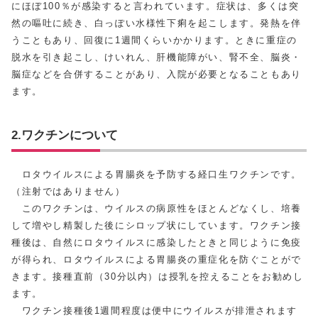
にほぼ100％が感染すると言われています。症状は、多くは突
然の嘔吐に続き、白っぽい水様性下痢を起こします。発熱を伴
うこともあり、回復に1週間くらいかかります。ときに重症の
脱水を引き起こし、けいれん、肝機能障がい、腎不全、脳炎・
脳症などを合併することがあり、入院が必要となることもあり
ます。
2.ワクチンについて
ロタウイルスによる胃腸炎を予防する経口生ワクチンです。
（注射ではありません）
このワクチンは、ウイルスの病原性をほとんどなくし、培養
して増やし精製した後にシロップ状にしています。ワクチン接
種後は、自然にロタウイルスに感染したときと同じように免疫
が得られ、ロタウイルスによる胃腸炎の重症化を防ぐことがで
きます。接種直前（30分以内）は授乳を控えることをお勧めし
ます。
ワクチン接種後1週間程度は便中にウイルスが排泄されます