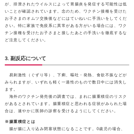
が、排泄されたウイルスによって胃腸炎を発症する可能性は低
いことが確認されています。念のため、ワクチン接種を受けた
お子さまのオムツ交換後などにはていねいに手洗いをしてくだ
さい。特に家族で免疫系に異常がある方がいる場合には、ワク
チン接種を受けたお子さまと接したあとの手洗いを徹底するな
ど注意してください。
3. 副反応について
易刺激性（ぐずり等）、下痢、嘔吐・発熱、食欲不振などが
みられますが、いずれも軽く一過性のもので数日中には消失し
ます。
海外のワクチン発売後の調査では、まれに腸重積症のリスク
があるとされています。腸重積症と思われる症状がみられた場
合は、速やかに医師の診察を受けるようにしてください。
※腸重積症とは
腸が腸に入り込み閉塞状態になることです。0歳児の場合、