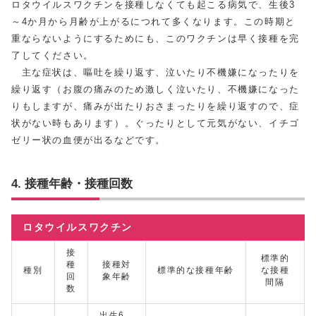
ロタウイルスワクチンを接種しなくても起こる病気で、生後3
～4か月から月齢が上がるにつれて多くなります。この時期と
重ならないようにするためにも、このワクチンは早く接種を完
了してください。
主な症状は、嘔吐を繰り返す、泣いたり不機嫌になったりを
繰り返す（お腹の痛みのため激しく泣いたり、不機嫌になった
りもしますが、痛みが出たりおさまったりを繰り返すので、症
状がない時もあります）。ぐったりとして元気がない、イチゴ
ゼリー状の血便が出るなどです。
4. 接種年齢・接種回数
ロタウイルスワクチン
接
標準的
種
接種対
種別
標準的な接種年齢
な接種
回
象年齢
間隔
数
出生6