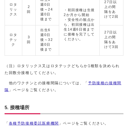
27日以
ロタ
週0日
2
上の間
リッ
後～24
・初回接種は生後
回
隔をあ
クス
週0日
2か月から開始
けて2回
後まで
・安全性の観点か
ら、初回接種は出
生14週6日後まで
出生6
27日以
に接種を完了して
ロタ
週0日
3
上の間
ください。
テッ
後～32
回
隔をあ
ク
週0日
けて3回
後まで
（注）ロタリックス又はロタテックどちらか1種類を決められ
た回数分接種してください。
他のワクチンとの接種間隔については、「
予防接種の接種間
隔
」ページをご覧ください。
5. 接種場所
「
各種予防接種委託医療機関
」ページをご覧ください。