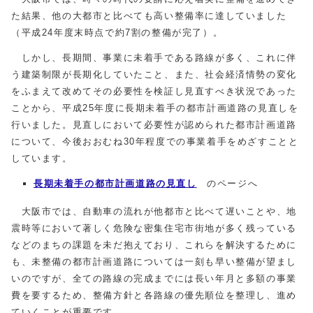
た結果、他の大都市と比べても高い整備率に達していました
（平成24年度末時点で約7割の整備が完了）。
しかし、長期間、事業に未着手である路線が多く、これに伴
う建築制限が長期化していたこと、また、社会経済情勢の変化
をふまえて改めてその必要性を検証し見直すべき状況であった
ことから、平成25年度に長期未着手の都市計画道路の見直しを
行いました。見直しにおいて必要性が認められた都市計画道路
について、今後おおむね30年程度での事業着手をめざすことと
しています。
長期未着手の都市計画道路の見直し
のページへ
大阪市では、自動車の流れが他都市と比べて遅いことや、地
震時等において著しく危険な密集住宅市街地が多く残っている
などのまちの課題を未だ抱えており、これらを解決するために
も、未整備の都市計画道路については一刻も早い整備が望まし
いのですが、全ての路線の完成までには長い年月と多額の事業
費を要するため、整備方針と各路線の優先順位を整理し、進め
ていくことが重要です。