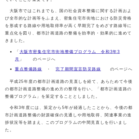
大阪市ではこれまでも、国の社会資本整備に関する計画およ
び全市的な計画等をふまえ、密集住宅市街地における防災骨格
を形成する路線や用地取得率が高く早期完了をめざす路線等に
重点化を図り、都市計画道路の整備を効率的・効果的に進めて
きました。
「
大阪市密集住宅市街地整備プログラム 令和3年3
月
」 のページへ
重点整備路線
・
完了期間宣言防災路線
のページへ
平成25年度の都市計画道路の見直しを経て、あらためて今後
の都市計画道路整備の進め方の整理を行い、「都市計画道路の
整備プログラム」を策定することとしました。
令和3年度には、策定から5年が経過したことから、今後の都
市計画道路整備の財源確保の見通しや用地取得、関連事業の進
捗状況等を踏まえ、このプログラムの中間見直しを行いまし
た。