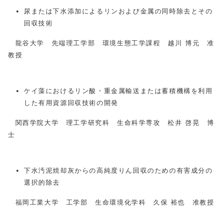
尿または下水添加によるリンおよび金属の同時除去とその
回収技術
龍谷大学 先端理工学部 環境生態工学課程 越川 博元 准
教授
ケイ藻におけるリン酸・重金属輸送または蓄積機構を利用
した有用資源回収技術の開発
関西学院大学 理工学研究科 生命科学専攻 松井 啓晃 博
士
下水汚泥焼却灰からの高純度りん回収のための有害成分の
選択的除去
福岡工業大学 工学部 生命環境化学科 久保 裕也 准教授