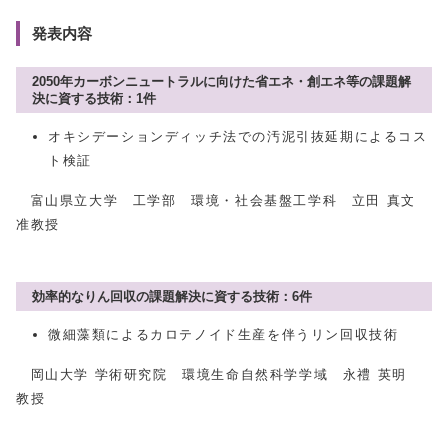
発表内容
2050年カーボンニュートラルに向けた省エネ・創エネ等の課題解
決に資する技術：1件
オキシデーションディッチ法での汚泥引抜延期によるコス
ト検証
富山県立大学 工学部 環境・社会基盤工学科 立田 真文
准教授
効率的なりん回収の課題解決に資する技術：6件
微細藻類によるカロテノイド生産を伴うリン回収技術
岡山大学 学術研究院 環境生命自然科学学域 永禮 英明
教授