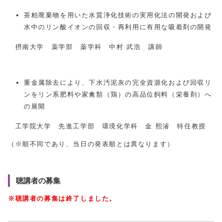
茶粕廃棄物を用いた水質浄化技術の実用化法の開発および
水中のリン酸イオンの回収・再利用に有用な吸着剤の開発
摂南大学 薬学部 薬学科 中村 武浩 講師
重金属除去により、下水汚泥灰の完全資源化および回収リ
ンをリン系肥料や家禽類（鶏）の高品位飼料（栄養剤）へ
の展開
工学院大学 先進工学部 環境化学科 金 熙濬 特任教授
（※順不同であり、当日の発表順とは異なります）
聴講者の募集
※聴講者の募集は終了しました。