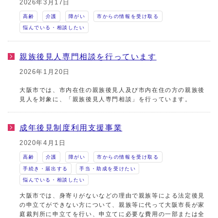
2026年3月17日
高齢
介護
障がい
市からの情報を受け取る
悩んでいる・相談したい
親族後見人専門相談を行っています
2026年1月20日
大阪市では、市内在住の親族後見人及び市内在住の方の親族後
見人を対象に、「親族後見人専門相談」を行っています。
成年後見制度利用支援事業
2020年4月1日
高齢
介護
障がい
市からの情報を受け取る
手続き・届出する
手当・助成を受けたい
悩んでいる・相談したい
大阪市では、身寄りがないなどの理由で親族等による法定後見
の申立てができない方について、親族等に代って大阪市長が家
庭裁判所に申立てを行い、申立てに必要な費用の一部または全