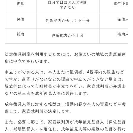
自分ではほとんど判断
後見
成年後見
できない
保佐
保佐人
判断能力が著しく不十分
補助
補助人
判断能力が不十分
法定後見制度を利用するためには、お住まいの地域の家庭裁判
所に申立てを行います。
申立てができる人は、本人または配偶者、4親等内の親族など
ですが、身寄りがないなどの理由で申立てができない場合は、
親族等に代って市町村長が申立てを行い、家庭裁判所が弁護士
などの第三者を成年後見人等に選任します。
成年後見人等に対する報酬は、活動内容や本人の資産などを考
慮して、家庭裁判所が決定します。
また、必要に応じて、家庭裁判所が成年後見監督人（保佐監督
人、補助監督人）を選任し、成年後見人等の業務の監督を行わ