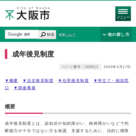
メニュー
検索
他の探し方
検索ヘルプ
成年後見制度
ページ番号：369912
2026年3月17日
▼概要
▼法定後見制度
▼任意後見制度
▼申立て・相談窓
口
▼関連事業
概要
成年後見制度とは、認知症や知的障がい、精神障がいなどで判
断能力が十分ではない方を保護、支援するために、法的に権限