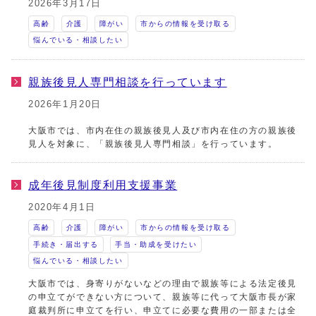
2026年3月17日
高齢
介護
障がい
市からの情報を受け取る
悩んでいる・相談したい
親族後見人専門相談を行っています
2026年1月20日
大阪市では、市内在住の親族後見人及び市内在住の方の親族後
見人を対象に、「親族後見人専門相談」を行っています。
成年後見制度利用支援事業
2020年4月1日
高齢
介護
障がい
市からの情報を受け取る
手続き・届出する
手当・助成を受けたい
悩んでいる・相談したい
大阪市では、身寄りがないなどの理由で親族等による法定後見
の申立てができない方について、親族等に代って大阪市長が家
庭裁判所に申立てを行い、申立てに必要な費用の一部または全