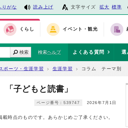
ふりがな
読み上げ
文字サイズ
拡大
標準
くらし
イベント・観光
よくある質問
選
検索
検索ヘルプ
スポーツ・生涯学習
生涯学習
コラム テーマ別 
 「子どもと読書」
ページ番号：539747
2026年7月1日
掲載時点のものです。あらかじめご了承ください。