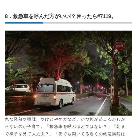
8．救急車を呼んだ方がいい!? 困ったら#7119。
急な発熱や嘔吐、やけどやケガなど、いつ何が起こるかわか
らないのが子育て。「救急車を呼ぶほどではない？」「朝ま
で様子を見て大丈夫？」「夜でも開いてる近くの救急病院は