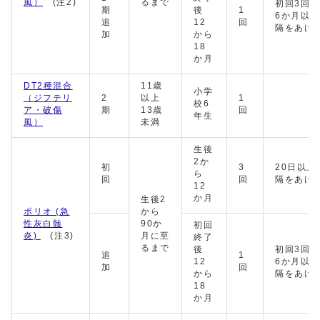
風）
(注2)
るまで
初回3回
期
後
1
6か月以
追
12
回
隔をあけ
加
から
18
か月
DT2種混合
11歳
小学
（ジフテリ
2
以上
1
校6
ア・破傷
期
13歳
回
年生
風）
未満
生後
2か
初
3
20日以上
ら
回
回
隔をあけ
12
か月
生後2
ポリオ (急
から
性灰白髄
90か
初回
炎)
(注3)
月に至
終了
るまで
後
初回3回
追
1
12
6か月以
加
回
から
隔をあけ
18
か月