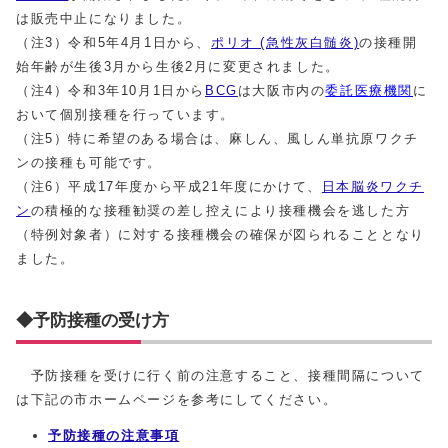
は販売中止になりました。
（注3）令和5年4月1日から、
ポリオ (急性灰白髄炎)
の接種開
始年齢が生後3月から生後2月に変更されました。
（注4）令和3年10月1日から
BCG
は大阪市内の
委託医療機関
に
おいて個別接種を行っています。
（注5）特に希望のある場合は、麻しん、風しん単抗原ワクチ
ンの接種も可能です。
（注6）平成17年度から平成21年度にかけて、
日本脳炎ワクチ
ン
の積極的な接種勧奨の差し控えにより接種機会を逃した方
（特例対象者）に対する接種機会の確保が図られることとなり
ました。
◆予防接種の受け方
予防接種を受けに行く前の注意すること、接種間隔について
は下記の市ホームページを参考にしてください。
予防接種の注意事項