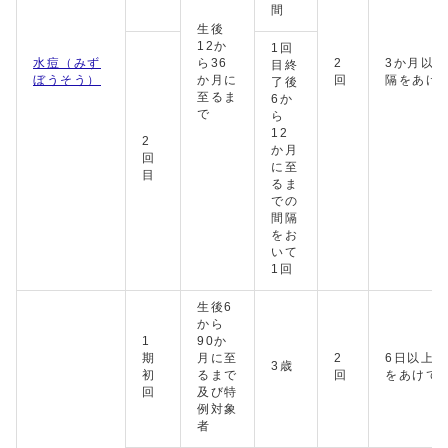
間
生後
12か
1回
水痘（みず
ら36
2
3か月以
目終
ぼうそう）
か月に
回
隔をあけ
了後
至るま
6か
で
ら
12
2
か月
回
に至
目
るま
での
間隔
をお
いて
1回
生後6
から
1
90か
期
月に至
2
6日以上
3歳
初
るまで
回
をあけて
回
及び特
例対象
者