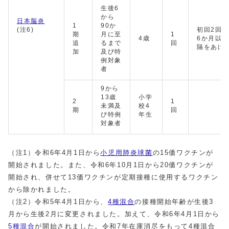
生後6
から
日本脳炎
1
90か
(注6)
初回2回
期
月に至
1
4歳
6か月以
追
るまで
回
隔をあけ
加
及び特
例対象
者
9から
13歳
小学
2
1
未満及
校4
期
回
び特例
年生
対象者
（注1）令和6年4月1日から
小児用肺炎球菌
の15価ワクチンが
開始されました。また、令和6年10月1日から20価ワクチンが
開始され、併せて13価ワクチンが定期接種に使用するワクチン
から除かれました。
（注2）令和5年4月1日から、
4種混合
の接種開始年齢が生後3
月から生後2月に変更されました。加えて、令和6年4月1日から
5種混合
が開始されました。令和7年在庫消尽をもって4種混合