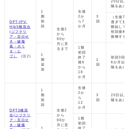
20日以上
隔をあけ
1
生後
期
2か
3
（生後7
初
ら7
回
DPT-IPV-
過ぎて接
回
か月
Hib5種混合
開始して
生後2
(ジフテリ
初回接種
から
ア・百日せ
接種する
90か
き・破傷
月に至
風・ポリ
1期
るまで
オ・ヒ
初回
1
ブ）
(注2)
終了
初回3回
期
1
後6
6か月以
追
回
から
隔をあけ
加
18
か月
生後
1
2か
期
3
20日以上
ら
初
回
隔をあけ
12
回
か月
DPT3種混
生後2
合(ジフテリ
から
1期
ア・百日せ
90か
初回
き・破傷
月に至
1
終了