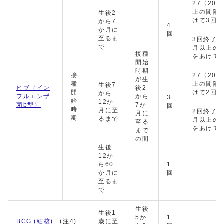
27〈20
上の間隔
生後2
けて3回
から7
4
か月に
回
至るま
3回終了後
で
月以上の
接種
をあけて
開始
時期
接
27〈20
が生
種
上の間隔
生後7
ヒブ（イン
後2
開
けて2回
から
フルエンザ
から
3
始
12か
菌b型）
7か
回
時
月に至
2回終了後
月に
期
るまで
月以上の
至る
をあけて
まで
の間
生後
12か
ら60
1
か月に
回
至るま
で
生後
生後1
5か
1
BCG (結核)
(注4)
歳に至