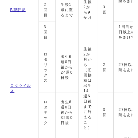
隔をあけ
生後
2
生後1
2か
3
B型肝炎
回
歳に至
ら9
回
目
るまで
か月
3
1回目から
回
日以上の
目
をあけて
生後
ロ
2か
出生6
タ
月か
週0日
リ
ら
2
27日以上
後から
ッ
（初
回
隔をあけ
24週0
ク
回接
日後
ス
種は
ロタウイル
出生
ス
14
週6
日後
ロ
出生6
まで
タ
週0日
3
27日以上
に終
テ
後から
回
隔をあけ
える
ッ
32週0
こ
ク
日後
と）