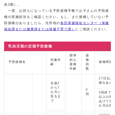
炎2期）。
一度、お持ちになっている予防接種手帳でお子さんの予防接
種の実施状況をご確認ください。もし、まだ接種していない予
防接種がありましたら、住所地の
各区保健福祉センター（保健
福祉課または健康課または保健子育て課）
にご相談ください。
乳幼児期の定期予防接種
標準
接
対象年
的な
種
予防接種名
接種間隔
齢
接種
回
年齢
数
27日以上
隔をあけ
生後2
から7
4
か月に
3回終了後
回
至るま
以上の間
で
あけて生後
か月以降