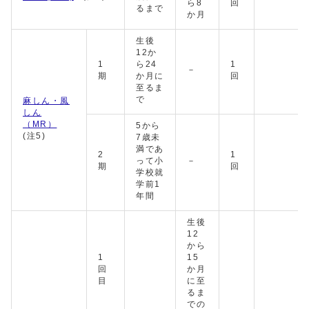
ら8
回
るまで
か月
生後
12か
1
ら24
1
－
期
か月に
回
至るま
で
麻しん・風
しん
（MR）
5から
(注5)
7歳未
満であ
2
1
って小
－
期
回
学校就
学前1
年間
生後
12
から
1
15
回
か月
目
に至
るま
での