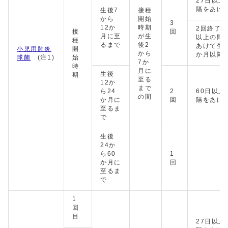
27日以上
隔をあけ
生後7
接種
から
開始
3
12か
時期
2回終了後
接
回
月に至
が生
以上の間
種
るまで
後2
あけて生後
小児用肺炎
開
から
か月以降
球菌
(注1)
始
7か
時
月に
生後
期
至る
12か
まで
ら24
2
60日以上
の間
か月に
回
隔をあけ
至るま
で
生後
24か
ら60
1
か月に
回
至るま
で
1
回
目
27日以上