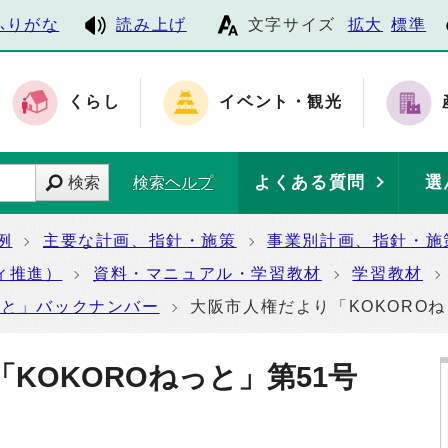
ふりがな
読み上げ
文字サイズ
拡大
標準
くらし
イベント・観光
よくある質問
選
検索
検索ヘルプ
例
主要な計画、指針・施策
事業別計画、指針・施
ィ推進）
資料・マニュアル・学習教材
学習教材
っと」バックナンバー
大阪市人権だより「KOKOROね
「KOKOROねっと」第51号