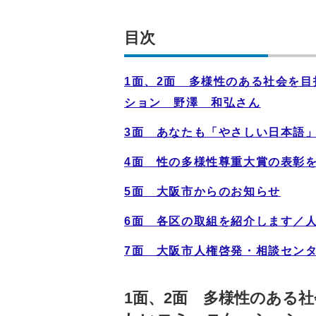
目次
1面、2面 多様性のある社会を
ション 野澤 和弘
さん
3面 あなたも「やさしい日本語
4面 性の多様性尊重大賞の表彰
5面 大阪市からのお知らせ
6面 各区の取組を紹介します／
7面 大阪市人権啓発・相談セン
1面、2面 多様性のある