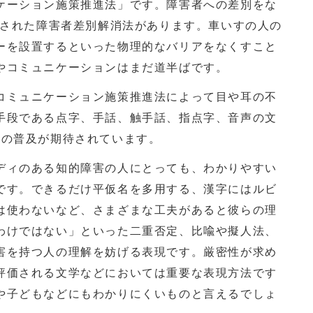
ケーション施策推進法」です。障害者への差別をな
行された障害者差別解消法があります。車いすの人の
ーを設置するといった物理的なバリアをなくすこと
やコミュニケーションはまだ道半ばです。
ミュニケーション施策推進法によって目や耳の不
手段である点字、手話、触手話、指点字、音声の文
どの普及が期待されています。
ィのある知的障害の人にとっても、わかりやすい
です。できるだけ平仮名を多用する、漢字にはルビ
は使わないなど、さまざまな工夫があると彼らの理
わけではない」といった二重否定、比喩や擬人法、
害を持つ人の理解を妨げる表現です。厳密性が求め
評価される文学などにおいては重要な表現方法です
や子どもなどにもわかりにくいものと言えるでしょ