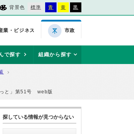
背景色
標準
青
黄
黒
産業・ビジネス
市政
んで探す
組織から探す
策
っと」第51号 web版
探している情報が見つからない