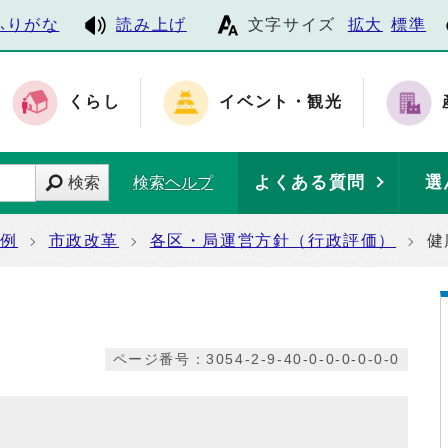
ふりがな
読み上げ
文字サイズ
拡大
標準
くらし
イベント・観光
よくある質問
選
検索
検索ヘルプ
条例
市政改革
各区・局運営方針（行政評価）
健
ページ番号：3054-2-9-40-0-0-0-0-0-0