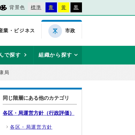
背景色
標準
青
黄
黒
産業・ビジネス
市政
んで探す
組織から探す
康局
同じ階層にある他のカテゴリ
各区・局運営方針（行政評価）
各区・局運営方針