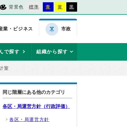
背景色
標準
青
黄
黒
産業・ビジネス
市政
んで探す
組織から探す
計室
同じ階層にある他のカテゴリ
各区・局運営方針（行政評価）
各区・局運営方針