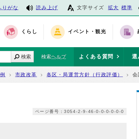
ふりがな
読み上げ
文字サイズ
拡大
標準
くらし
イベント・観光
よくある質問
選
検索
検索ヘルプ
条例
市政改革
各区・局運営方針（行政評価）
会
ページ番号：3054-2-9-46-0-0-0-0-0-0