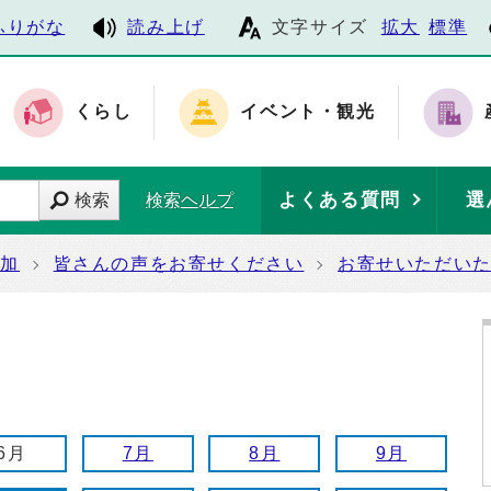
ふりがな
読み上げ
文字サイズ
拡大
標準
くらし
イベント・観光
よくある質問
選
検索
検索ヘルプ
参加
皆さんの声をお寄せください
お寄せいただい
6月
7月
8月
9月