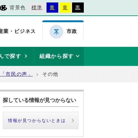
背景色
標準
青
黄
黒
産業・ビジネス
市政
んで探す
組織から探す
た「市民の声」
その他
探している情報が見つからない
情報が見つからないときは