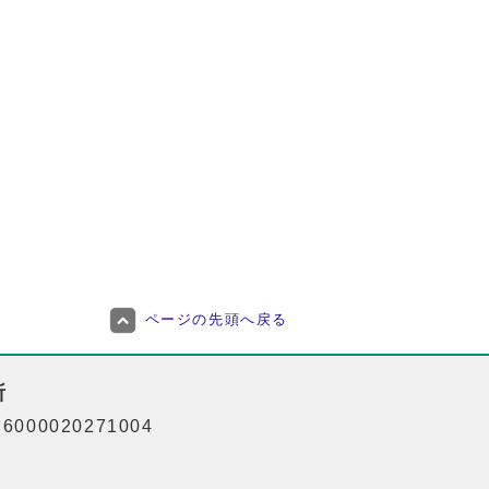
ページの先頭へ戻る
所
000020271004