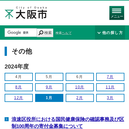
メニュー
検索
他の探し方
検索ヘルプ
その他
2024年度
4月
5月
6月
7月
8月
9月
10月
11月
12月
1月
2月
3月
浪速区役所における国民健康保険の確認事務及び区
制100周年の寄付金募集について