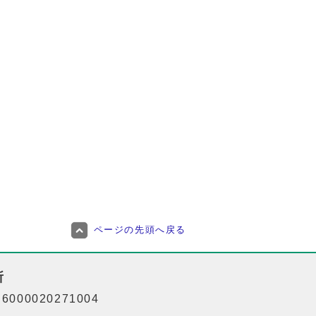
ページの先頭へ戻る
所
000020271004