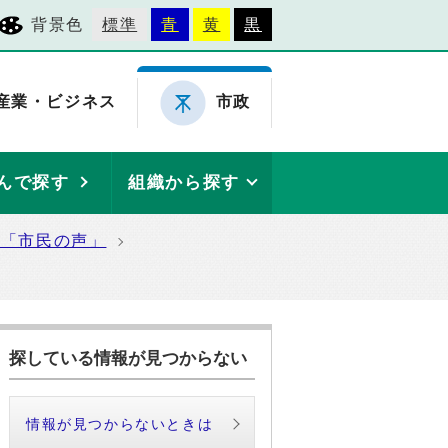
背景色
標準
青
黄
黒
産業・ビジネス
市政
んで探す
組織から探す
た「市民の声」
探している情報が見つからない
情報が見つからないときは