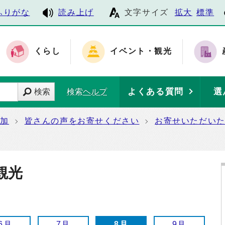
ふりがな
読み上げ
文字サイズ
拡大
標準
くらし
イベント・観光
よくある質問
選
検索
検索ヘルプ
参加
皆さんの声をお寄せください
お寄せいただい
観光
6月
7月
8月
9月