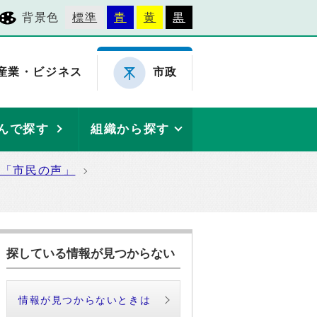
背景色
標準
青
黄
黒
産業・ビジネス
市政
んで探す
組織から探す
た「市民の声」
探している情報が見つからない
情報が見つからないときは