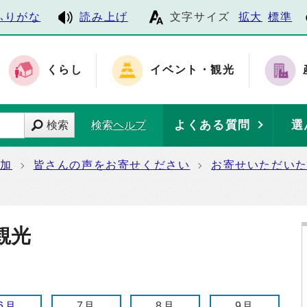
ふりがな
読み上げ
文字サイズ
拡大
標準
くらし
イベント・観光
よくある質問
選
検索
検索ヘルプ
参加
皆さんの声をお寄せください
お寄せいただい
観光
6月
7月
8月
9月