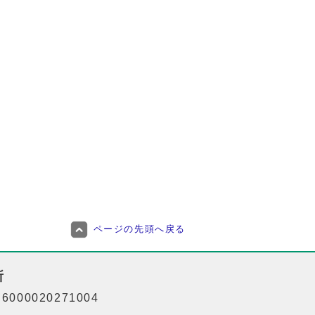
ページの先頭へ戻る
所
000020271004