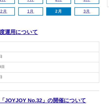
12月
1月
2月
3月
度運用について
日
8日
日
OYJOY No.32」の開催について