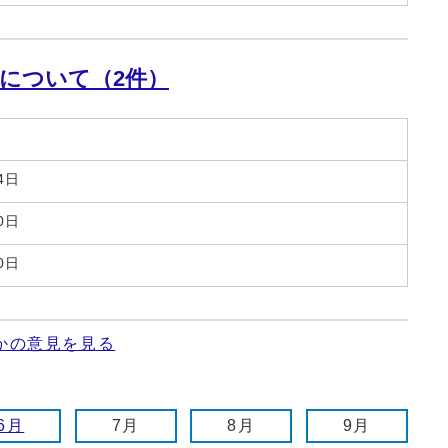
について（2件）
4日
0日
0日
かの意見を見る
6月
7月
8月
9月