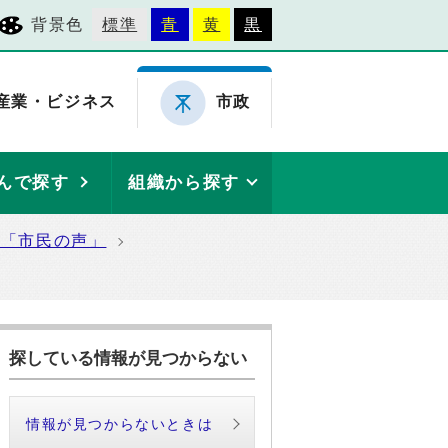
背景色
標準
青
黄
黒
産業・ビジネス
市政
んで探す
組織から探す
た「市民の声」
探している情報が見つからない
情報が見つからないときは