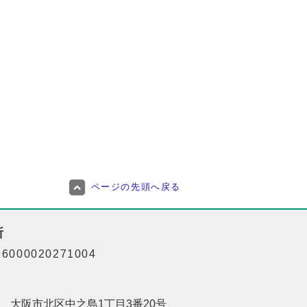
ページの先頭へ戻る
所
000020271004
201 大阪市北区中之島1丁目3番20号