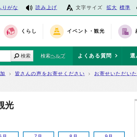
ふりがな
読み上げ
文字サイズ
拡大
標準
くらし
イベント・観光
よくある質問
選
検索
検索ヘルプ
参加
皆さんの声をお寄せください
お寄せいただい
観光
6月
7月
8月
9月