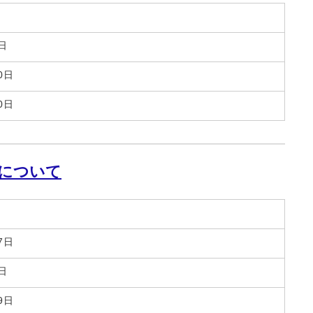
日
0日
0日
について
7日
日
9日