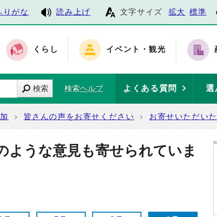
ふりがな
読み上げ
文字サイズ
拡大
標準
くらし
イベント・観光
よくある質問
選
検索
検索ヘルプ
参加
皆さんの声をお寄せください
お寄せいただい
のような意見も寄せられていま