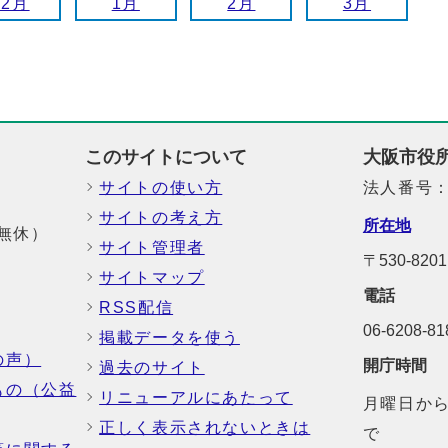
12月
1月
2月
3月
このサイトについて
大阪市役
サイトの使い方
法人番号：6
サイトの考え方
所在地
中無休）
サイト管理者
〒530-8
サイトマップ
電話
RSS配信
06-6208-
掲載データを使う
の声）
開庁時間
過去のサイト
もの（公益
リニューアルにあたって
月曜日から
正しく表示されないときは
で