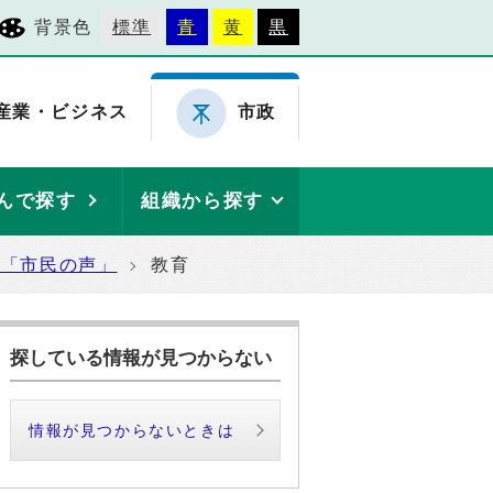
背景色
標準
青
黄
黒
産業・ビジネス
市政
んで探す
組織から探す
た「市民の声」
教育
探している情報が見つからない
情報が見つからないときは