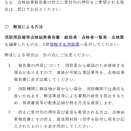
なお、点検結果報告書の控えに受付印の押印をご希望される場
合は、窓口でお伝えください。
〇 郵送による方法
消防用設備等点検結果報告書
・
総括表
・
点検者一覧表
・
点検票
を編冊したものを、1部
管轄する消防署
へ送付してください。
郵送による場合は、次の点にご注意ください。
報告書の内容について、消防署から確認のため連絡する
場合がありますので、連絡が可能な電話番号を、点検結果
報告書に必ず記載してください。
消防機関に郵送物が届かない場合、消防機関では責任を
負いかねます。郵送事故等による書類の紛失を防止するた
め、簡易書留等の配達記録が残る方法を推奨します。
控えに受付印の押印及び返送を希望される方は、点検結
果報告書とその控え、返送用封筒（切手を貼付し宛名が記
入されたもの）を必ず同封してください。