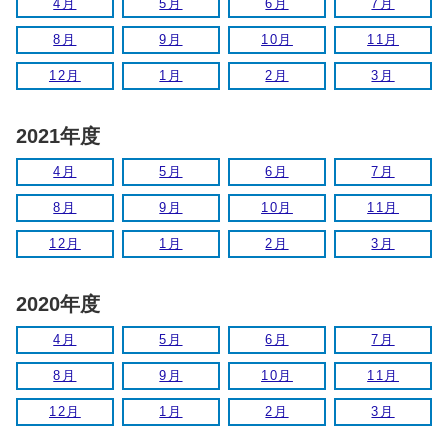
4月
5月
6月
7月
8月
9月
10月
11月
12月
1月
2月
3月
2021年度
4月
5月
6月
7月
8月
9月
10月
11月
12月
1月
2月
3月
2020年度
4月
5月
6月
7月
8月
9月
10月
11月
12月
1月
2月
3月