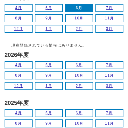
4月
5月
6月
7月
8月
9月
10月
11月
12月
1月
2月
3月
現在登録されている情報はありません。
2026年度
4月
5月
6月
7月
8月
9月
10月
11月
12月
1月
2月
3月
2025年度
4月
5月
6月
7月
8月
9月
10月
11月