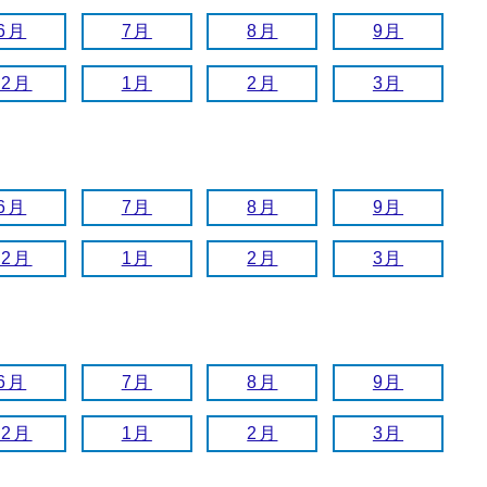
6月
7月
8月
9月
12月
1月
2月
3月
6月
7月
8月
9月
12月
1月
2月
3月
6月
7月
8月
9月
12月
1月
2月
3月