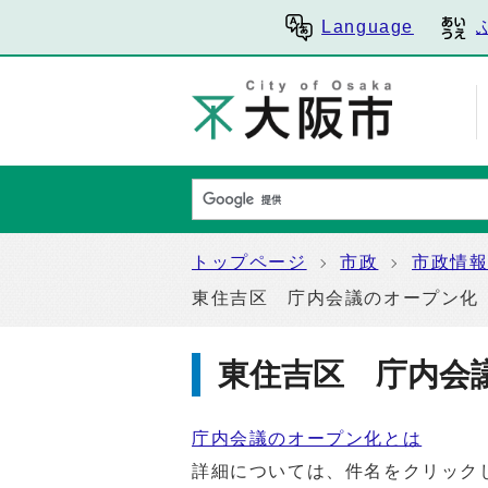
Language
トップページ
市政
市政情
東住吉区 庁内会議のオープン化
東住吉区 庁内会
庁内会議のオープン化とは
詳細については、件名をクリック