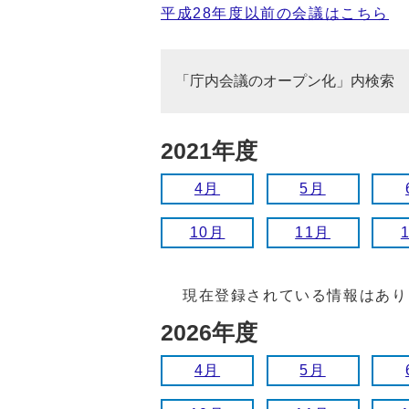
平成28年度以前の会議はこちら
「庁内会議のオープン化」内検索
2021年度
4月
5月
10月
11月
現在登録されている情報はあり
2026年度
4月
5月