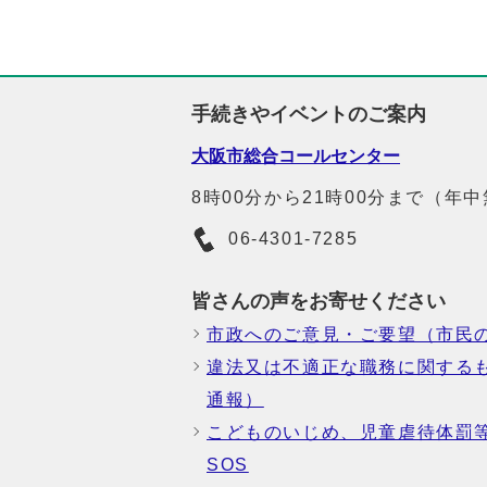
手続きやイベントのご案内
大阪市総合コールセンター
8時00分から21時00分まで（年
06-4301-7285
皆さんの声をお寄せください
市政へのご意見・ご要望（市民
違法又は不適正な職務に関する
通報）
こどものいじめ、児童虐待体罰
SOS