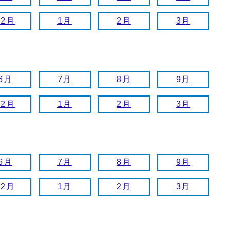
12月
1月
2月
3月
6月
7月
8月
9月
12月
1月
2月
3月
6月
7月
8月
9月
12月
1月
2月
3月