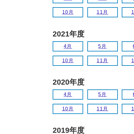
10月
11月
2021年度
4月
5月
10月
11月
2020年度
4月
5月
10月
11月
2019年度