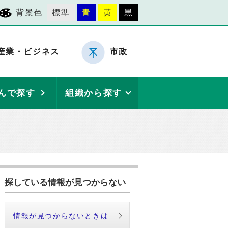
背景色
標準
青
黄
黒
産業・ビジネス
市政
んで探す
組織から探す
探している情報が見つからない
情報が見つからないときは