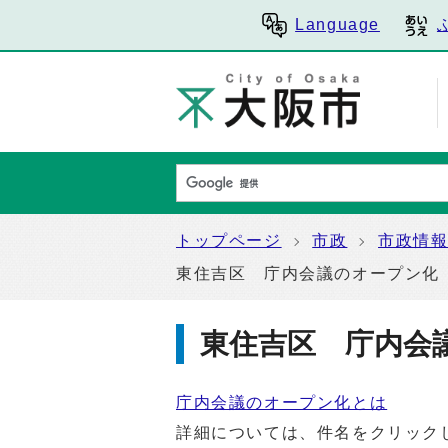
Language
トップページ
市政
市政情
東住吉区 庁内会議のオープン化
東住吉区 庁内会
庁内会議のオープン化とは
詳細については、件名をクリック