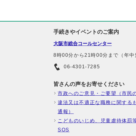
手続きやイベントのご案内
大阪市総合コールセンター
8時00分から21時00分まで（年
06-4301-7285
皆さんの声をお寄せください
市政へのご意見・ご要望（市民
違法又は不適正な職務に関する
通報）
こどものいじめ、児童虐待体罰
SOS