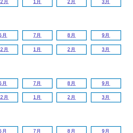
12月
1月
2月
3月
6月
7月
8月
9月
12月
1月
2月
3月
6月
7月
8月
9月
12月
1月
2月
3月
6月
7月
8月
9月