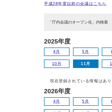
平成28年度以前の会議はこちら
「庁内会議のオープン化」内検索
2025年度
4月
5月
10月
11月
現在登録されている情報はあり
2026年度
4月
5月