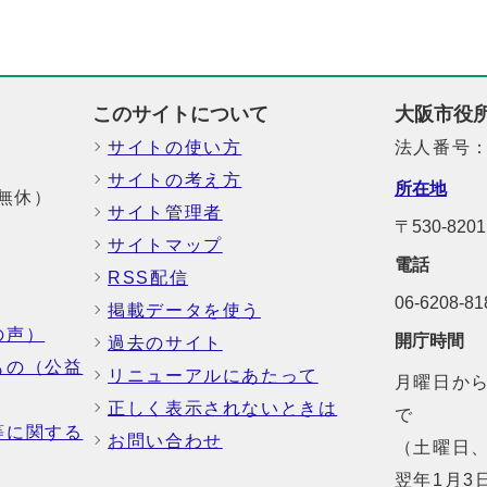
このサイトについて
大阪市役
サイトの使い方
法人番号：6
サイトの考え方
所在地
中無休）
サイト管理者
〒530-8
サイトマップ
電話
RSS配信
06-6208-
掲載データを使う
の声）
開庁時間
過去のサイト
もの（公益
リニューアルにあたって
月曜日から
正しく表示されないときは
で
等に関する
お問い合わせ
（土曜日、
翌年1月3