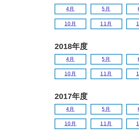
4月
5月
10月
11月
2018年度
4月
5月
10月
11月
2017年度
4月
5月
10月
11月