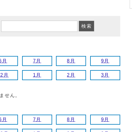
6月
7月
8月
9月
12月
1月
2月
3月
ません。
6月
7月
8月
9月