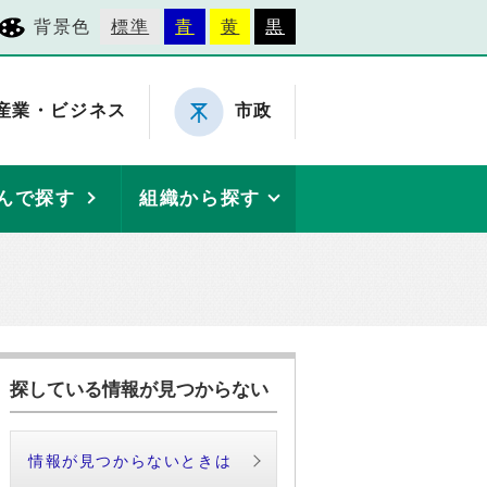
背景色
標準
青
黄
黒
産業・ビジネス
市政
んで探す
組織から探す
探している情報が見つからない
情報が見つからないときは