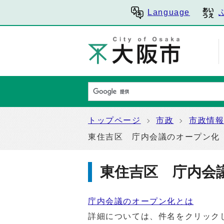
Language
トップページ
市政
市政情
東住吉区 庁内会議のオープン化
東住吉区 庁内会
庁内会議のオープン化とは
詳細については、件名をクリック