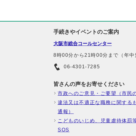
手続きやイベントのご案内
大阪市総合コールセンター
8時00分から21時00分まで（年
06-4301-7285
皆さんの声をお寄せください
市政へのご意見・ご要望（市民
違法又は不適正な職務に関する
通報）
こどものいじめ、児童虐待体罰
SOS