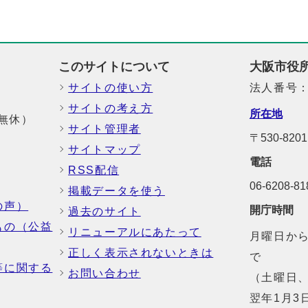
このサイトについて
大阪市役
サイトの使い方
法人番号：6
サイトの考え方
所在地
中無休）
サイト管理者
〒530-8
サイトマップ
電話
RSS配信
06-6208-
掲載データを使う
の声）
開庁時間
過去のサイト
もの（公益
リニューアルにあたって
月曜日から
正しく表示されないときは
で
等に関する
お問い合わせ
（土曜日、
翌年1月3