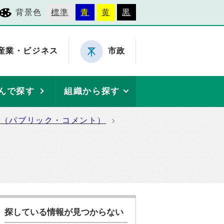
背景色
標準
青
黄
黒
産業・ビジネス
市政
んで探す
組織から探す
集（パブリック・コメント）
探している情報が見つからない