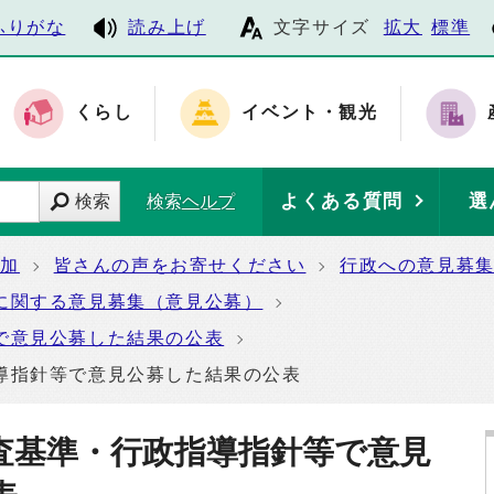
ふりがな
読み上げ
文字サイズ
拡大
標準
くらし
イベント・観光
よくある質問
選
検索
検索ヘルプ
参加
皆さんの声をお寄せください
行政への意見募
に関する意見募集（意見公募）
で意見公募した結果の公表
導指針等で意見公募した結果の公表
査基準・行政指導指針等で意見