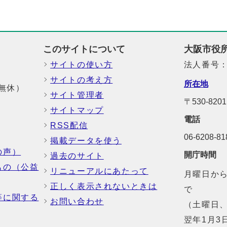
このサイトについて
大阪市役
サイトの使い方
法人番号：6
サイトの考え方
所在地
中無休）
サイト管理者
〒530-8
サイトマップ
電話
RSS配信
06-6208-
掲載データを使う
の声）
開庁時間
過去のサイト
もの（公益
リニューアルにあたって
月曜日から
正しく表示されないときは
で
等に関する
お問い合わせ
（土曜日、
翌年1月3