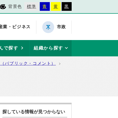
背景色
標準
青
黄
黒
産業・ビジネス
市政
んで探す
組織から探す
集（パブリック・コメント）
探している情報が見つからない