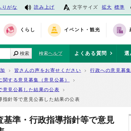
ふりがな
読み上げ
文字サイズ
拡大
標準
くらし
イベント・観光
よくある質問
選
検索
検索ヘルプ
参加
皆さんの声をお寄せください
行政への意見募
に関する意見募集（意見公募）
で意見公募した結果の公表
導指針等で意見公募した結果の公表
査基準・行政指導指針等で意見