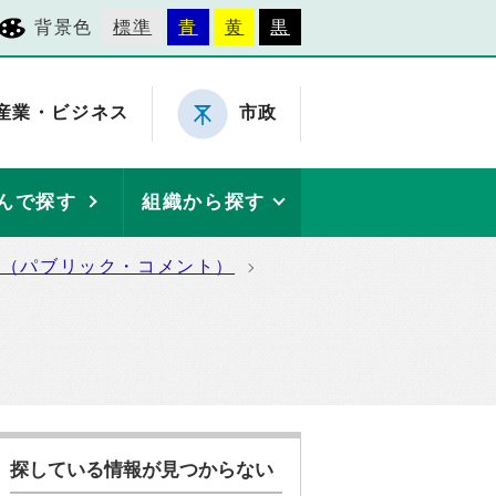
背景色
標準
青
黄
黒
産業・ビジネス
市政
んで探す
組織から探す
集（パブリック・コメント）
探している情報が見つからない