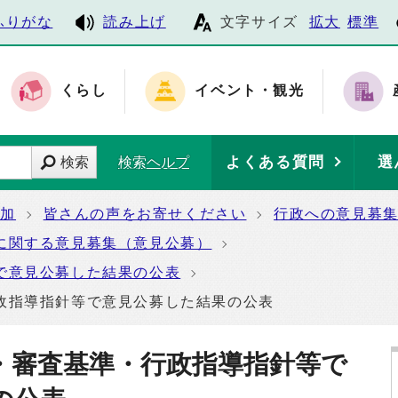
ふりがな
読み上げ
文字サイズ
拡大
標準
くらし
イベント・観光
よくある質問
選
検索
検索ヘルプ
参加
皆さんの声をお寄せください
行政への意見募
に関する意見募集（意見公募）
で意見公募した結果の公表
政指導指針等で意見公募した結果の公表
・審査基準・行政指導指針等で