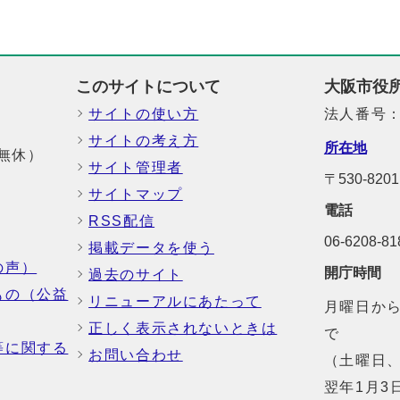
このサイトについて
大阪市役
サイトの使い方
法人番号：6
サイトの考え方
所在地
中無休）
サイト管理者
〒530-8
サイトマップ
電話
RSS配信
06-6208-
掲載データを使う
の声）
開庁時間
過去のサイト
もの（公益
リニューアルにあたって
月曜日から
正しく表示されないときは
で
等に関する
お問い合わせ
（土曜日、
翌年1月3