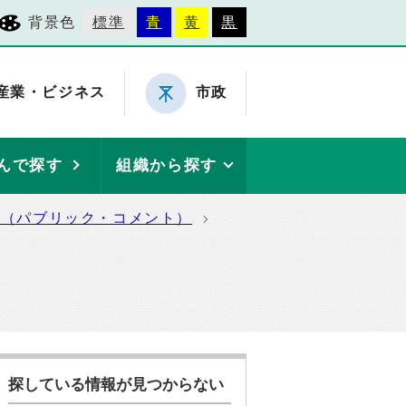
背景色
標準
青
黄
黒
産業・ビジネス
市政
んで探す
組織から探す
集（パブリック・コメント）
探している情報が見つからない