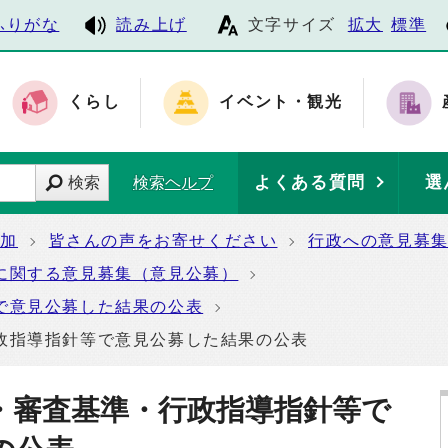
ふりがな
読み上げ
文字サイズ
拡大
標準
くらし
イベント・観光
よくある質問
選
検索
検索ヘルプ
参加
皆さんの声をお寄せください
行政への意見募
に関する意見募集（意見公募）
で意見公募した結果の公表
政指導指針等で意見公募した結果の公表
・審査基準・行政指導指針等で