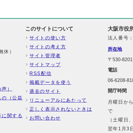
このサイトについて
大阪市役
サイトの使い方
法人番号：6
サイトの考え方
所在地
中無休）
サイト管理者
〒530-8
サイトマップ
電話
RSS配信
06-6208-
掲載データを使う
の声）
開庁時間
過去のサイト
もの（公益
リニューアルにあたって
月曜日から
正しく表示されないときは
で
等に関する
お問い合わせ
（土曜日、
翌年1月3