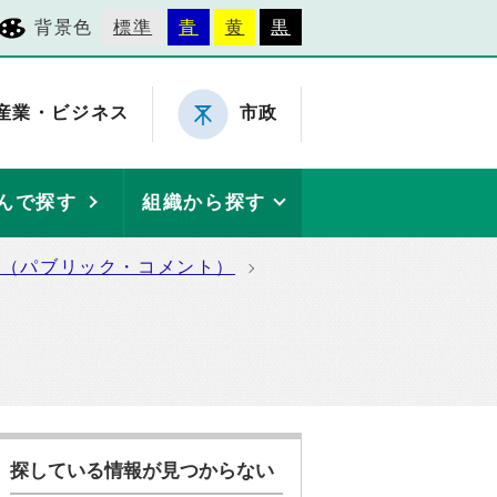
背景色
標準
青
黄
黒
産業・ビジネス
市政
んで探す
組織から探す
集（パブリック・コメント）
探している情報が見つからない