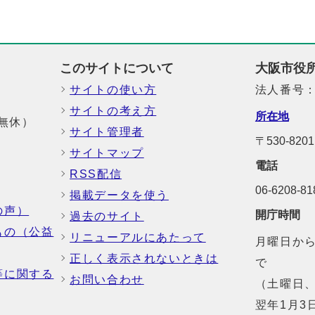
このサイトについて
大阪市役
サイトの使い方
法人番号：6
サイトの考え方
所在地
中無休）
サイト管理者
〒530-8
サイトマップ
電話
RSS配信
06-6208-
掲載データを使う
の声）
開庁時間
過去のサイト
もの（公益
リニューアルにあたって
月曜日から
正しく表示されないときは
で
等に関する
お問い合わせ
（土曜日、
翌年1月3