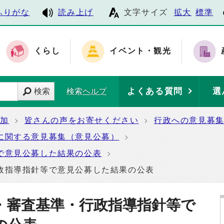
ふりがな
読み上げ
文字サイズ
拡大
標準
くらし
イベント・観光
よくある質問
選
検索
検索ヘルプ
参加
皆さんの声をお寄せください
行政への意見募
に関する意見募集（意見公募）
で意見公募した結果の公表
政指導指針等で意見公募した結果の公表
・審査基準・行政指導指針等で