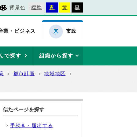
背景色
標準
青
黄
黒
産業・ビジネス
市政
んで探す
組織から探す
策
都市計画
地域地区
似たページを探す
手続き・届出する