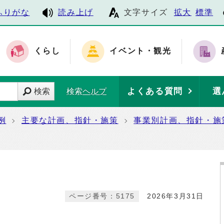
ふりがな
読み上げ
文字サイズ
拡大
標準
くらし
イベント・観光
よくある質問
選
検索
検索ヘルプ
例
主要な計画、指針・施策
事業別計画、指針・施
ページ番号：5175
2026年3月31日