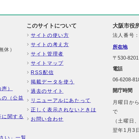
このサイトについて
大阪市役
サイトの使い方
法人番号：6
サイトの考え方
所在地
中無休）
サイト管理者
〒530-8
サイトマップ
電話
RSS配信
06-6208-
掲載データを使う
の声）
開庁時間
過去のサイト
もの（公益
リニューアルにあたって
月曜日から
正しく表示されないときは
で
等に関する
お問い合わせ
（土曜日、
翌年1月3
さい」一覧