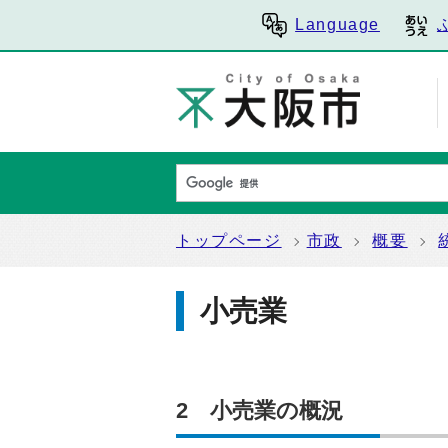
Language
トップページ
市政
概要
小売業
2 小売業の概況