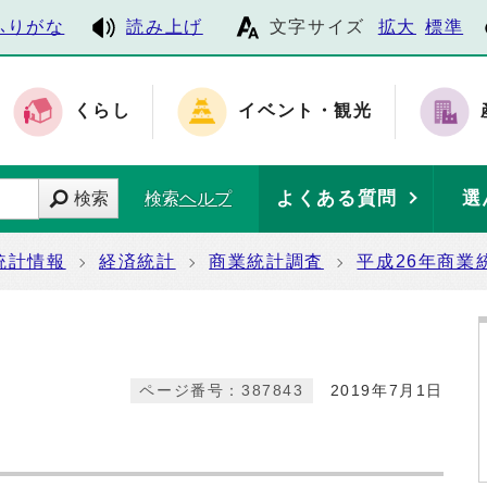
ふりがな
読み上げ
文字サイズ
拡大
標準
くらし
イベント・観光
よくある質問
選
検索
検索ヘルプ
統計情報
経済統計
商業統計調査
平成26年商業
ページ番号：387843
2019年7月1日