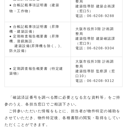
整局
● 台帳記載事項証明書（建築
建築指導部 建築企画課
物・工作物）
（窓口5）
電話：06-6208-9288
● 台帳記載事項証明書（昇降
大阪市役所3階 計画調
機・建築設備）
整局
● 定期検査報告概要書（昇降
建築指導部 建築確認課
機、遊戯施設、
（窓口9）
建築設備(昇降機を除く。)、
電話：06-6208-9304
防火設備）
大阪市役所3階 計画調
整局
● 定期調査報告概要書（特定建
建築指導部 監察課（窓
築物）
口10）
電話：06-6208-9312
「確認済証番号を調べる際に必要となる主な資料等」をご持
参のうえ、各担当窓口でご相談下さい。
ご持参いただいた情報をもとに、担当者が物件特定の補助を
させていただき、物件特定後、各種書類の閲覧・取得をしてい
ただくことができます。