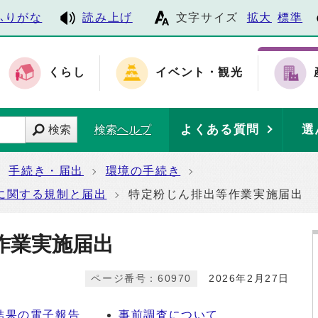
ふりがな
読み上げ
文字サイズ
拡大
標準
くらし
イベント・観光
よくある質問
選
検索
検索ヘルプ
手続き・届出
環境の手続き
に関する規制と届出
特定粉じん排出等作業実施届出
作業実施届出
ページ番号：60970
2026年2月27日
結果の電子報告
事前調査について