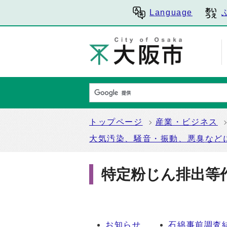
Language
トップページ
産業・ビジネス
大気汚染、騒音・振動、悪臭など
特定粉じん排出等
お知らせ
石綿事前調査