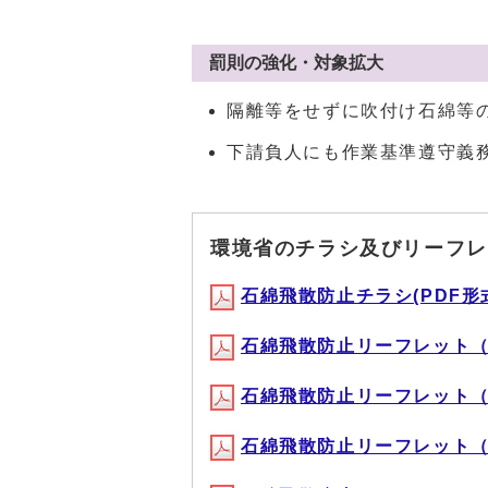
罰則の強化・対象拡大
隔離等をせずに吹付け石綿等
下請負人にも作業基準遵守義
環境省のチラシ及びリーフレ
石綿飛散防止チラシ(PDF形式, 
石綿飛散防止リーフレット（1）(
石綿飛散防止リーフレット（2）(
石綿飛散防止リーフレット（3）(