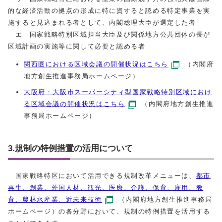
的な経済活動の拠点の形成に特に資すると認める特定事業を実
施すると見込まれる者として、内閣総理大臣が選定した者
エ 国家戦略特別区域担当大臣及び関係地方公共団体の長が
区域計画の実施等に関して必要と認める者
関西圏における区域会議の開催状況はこちら
（内閣府
地方創生推進事務局ホームページ）
大阪府・大阪市スーパーシティ型国家戦略特別区域におけ
る区域会議の開催状況はこちら
（内閣府地方創生推進
事務局ホームページ）
3.規制の特例措置の活用について
国家戦略特区において活用できる規制改革メニューは、
都市
再生、創業、外国人材、観光、医療、介護、保育、雇用、教
育、農林水産業、近未来技術
（内閣府地方創生推進事務局
ホームページ）の各分野において、規制の特例措置を活用する