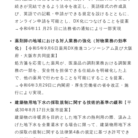
続きが完結できるよう法令を改正し、英語様式の作成及
び、英語での記載・申請ができる規定を設けるとともに、
オンライン申請を可能とし、DX化につなげることを提案
→令和6年11 月25 日に法務省の通知により一部実現
薬剤師の地域における対人業務の強化（対物業務の効率
化）
【令和5年9月6日薬局DX推進コンソーシアム及び大阪
府・大阪市共同提案】
処方箋を応需した薬局が、医薬品の調剤業務おける調製業
務の一部を、安全性を担保できる仕組みを明確化した上
で、他の薬局で行わせることを可能にすることを提案。
→令和6年3月29日に内閣府・厚生労働省の省令改正・施
行により実現。
建築物用地下水の採取規制に関する技術的基準の緩和
【平
成30年8月17日大阪市提案】
建築物の冷暖房を目的とした地下水の熱利用の際、汲み上
げた地下水を全量還水する場合に限って、建築物用地下水
の採取の規制に関する法律第4条の規定に基づき許可でき