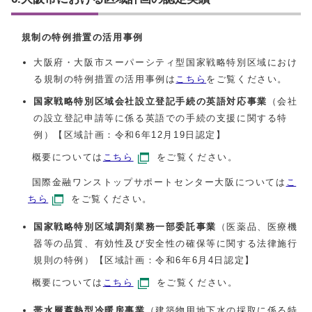
規制の特例措置の活用事例
大阪府・大阪市スーパーシティ型国家戦略特別区域におけ
る規制の特例措置の活用事例は
こちら
をご覧ください。
国家戦略特別区域会社設立登記手続の英語対応事業
（会社
の設立登記申請等に係る英語での手続の支援に関する特
例）【区域計画：令和6年12月19日認定】
概要については
こちら
をご覧ください。
国際金融ワンストップサポートセンター大阪については
こ
ちら
をご覧ください。
国家戦略特別区域調剤業務一部委託事業
（医薬品、医療機
器等の品質、有効性及び安全性の確保等に関する法律施行
規則の特例）【区域計画：令和6年6月4日認定】
概要については
こちら
をご覧ください。
帯水層蓄熱型冷暖房事業
（建築物用地下水の採取に係る特