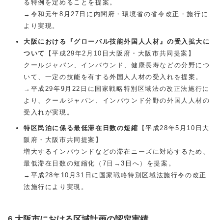
る特例を定めることを提案。
→令和元年8月27日に内閣府・環境省の省令改正・施行に
より実現。
大阪における『グローバル技能外国人人材』の受入拡大に
ついて
【平成29年2月10日大阪府・大阪市共同提案】
クールジャパン、インバウンド、健康長寿などの分野につ
いて、一定の技能を有する外国人人材の受入れを提案。
→平成29年9月22日に国家戦略特別区域法の改正法施行に
より、クールジャパン、インバウンド分野の外国人人材の
受入れが実現。
特区民泊に係る最低滞在日数の短縮
【平成28年5月10日大
阪府・大阪市共同提案】
増大するインバウンドなどの滞在ニーズに対応するため、
最低滞在日数の短縮化（7日→3日へ）を提案。
→平成28年10月31日に国家戦略特別区域法施行令の改正
法施行により実現。
6.大阪市における区域計画の認定実績