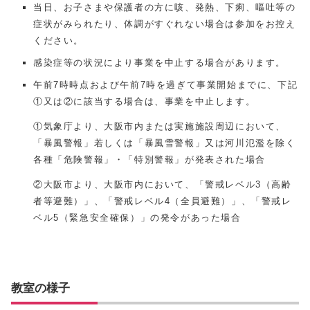
当日、お子さまや保護者の方に咳、発熱、下痢、嘔吐等の
症状がみられたり、体調がすぐれない場合は参加をお控え
ください。
感染症等の状況により事業を中止する場合があります。
午前
7
時時点および午前
7
時を過ぎて事業開始までに、下記
①又は②に該当する場合は、事業を中止します。
①気象庁より、大阪市内または実施施設周辺において、
「暴風警報」若しくは「暴風雪警報」又は河川氾濫を除く
各種「危険警報」・「特別警報」が発表された場合
②大阪市より、大阪市内において、「警戒レベル3（高齢
者等避難）」、「警戒レベル4（全員避難）」、「警戒レ
ベル5（緊急安全確保）」の発令があった場合
教室の様子