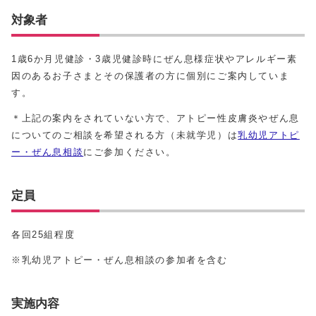
対象者
1歳6か月児健診・3歳児健診時にぜん息様症状やアレルギー素
因のあるお子さまとその保護者の方に個別にご案内していま
す。
＊上記の案内をされていない方で、アトピー性皮膚炎やぜん息
についてのご相談を希望される方（未就学児）は
乳幼児アトピ
ー・ぜん息相談
にご参加ください。
定員
各回25組程度
※乳幼児アトピー・ぜん息相談の参加者を含む
実施内容