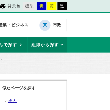
背景色
標準
青
黄
黒
産業・ビジネス
市政
んで探す
組織から探す
似たページを探す
成人