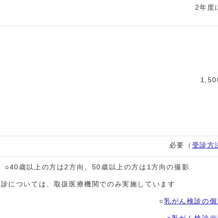
2年度
1,5
必要（
受診方
○40歳以上の方は2方向、
視触診については、取扱医
○
乳がん検診の個