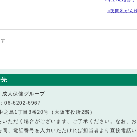
○乳がん検診
○夜間乳がん
ます
せ先
課 成人保健グループ
 06-6202-6967
北区中之島1丁目3番20号（大阪市役所2階）
をいただく場合がございます、ご了承ください。なお、
時間、電話番号を入力いただければ担当者より直接電話い