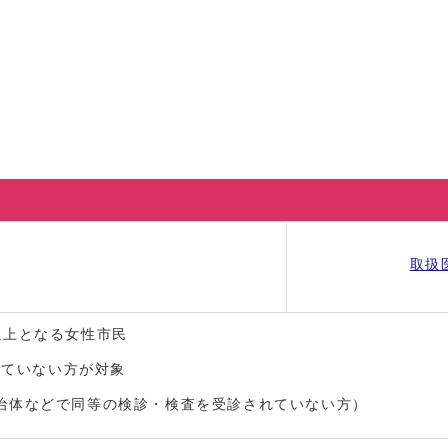
取扱
以上となる女性市民
れていない方が対象
治体などで同等の検診・検査を受診されていない方）