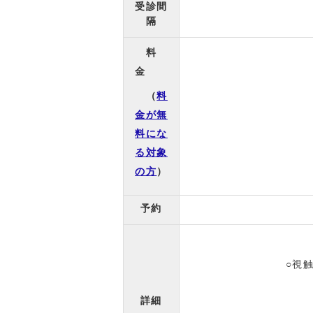
受診間
隔
料
金
（
料
金が無
料にな
る対象
の方
）
予約
○
詳細