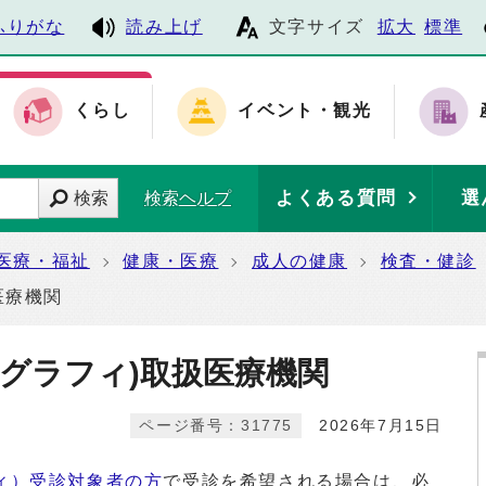
ふりがな
読み上げ
文字サイズ
拡大
標準
くらし
イベント・観光
よくある質問
選
検索
検索ヘルプ
医療・福祉
健康・医療
成人の健康
検査・健診
医療機関
グラフィ)取扱医療機関
ページ番号：31775
2026年7月15日
ィ）受診対象者の方
で受診を希望される場合は、必