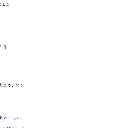
に1回
00円
法について
）
50歳以上の方は1方向の撮影
療機関でのみ実施していま
別ページへ