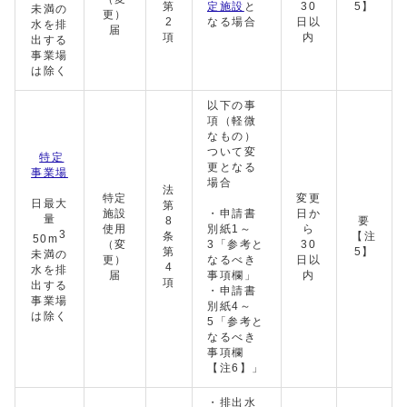
第
定施設
と
30
5】
未満の
更）
2
なる場合
日以
水を排
届
項
内
出する
事業場
は除く
以下の事
項（軽微
なもの）
ついて変
特定
更となる
事業場
場合
法
特定
変更
日最大
第
施設
・申請書
日か
量
8
要
使用
別紙1～
ら
3
条
【注
50m
（変
3「参考と
30
第
5】
未満の
更）
なるべき
日以
4
水を排
届
事項欄」
内
項
出する
・申請書
事業場
別紙4～
は除く
5「参考と
なるべき
事項欄
【注6】」
・排出水