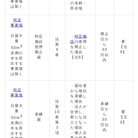
事業場
の名称・
は除く
所在地
特定
事業場
廃止
日最大
特定
・
特定施
法
日か
量
施設
設
の使用
要
第
ら
3
使用
を廃止し
【注
50m
9
30
廃止
た場合
9】
未満の
条
日以
届
【注8】
水を排
内
出する
事業場
は除く
・届出者
特定
から地位
事業場
を承継し
法
た場合
承継
日最大
第
・法人が
日か
量
10
合併し、
要
承継
ら
3
条
新たな法
【注
50m
届
30
第
人となっ
9】
未満の
日以
3
た場合
水を排
内
項
・個人企
出する