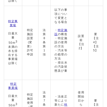
は除く
以下の事
項につい
て変更と
特定事
なる場合
業場
特定
法
・
特定施
日最大
施設
第
設
の構造
要
設置
量
設置
8
・特定施
【注
前
3
(変
条
設の使用
4】
50m
【注
更）
第
の方法
【注
未満の
2】
許可
1
・汚水等
5】
水を排
申請
項
の処理の
出する
方法
事業場
・排出水
は除く
の汚染状
態及び量
特定
事業場
法
使用
特定
日最大
第
・法改正
開始
施設
量
7
等により
日か
要
使用
3
条
新たに
特
ら
【注
50m
（変