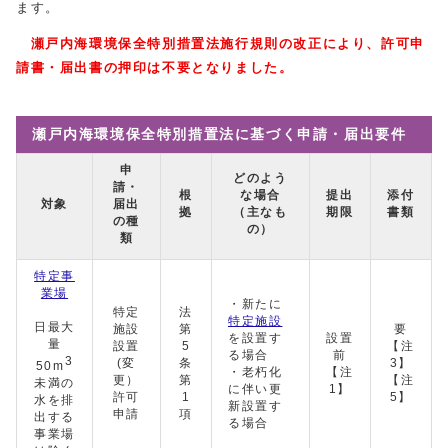
ます。
瀬戸内海環境保全特別措置法施行規則の改正により、
許可申
請書・届出書の
押印は不要となりました。
瀬戸内海環境保全特別措置法に基づく申請・届出要件
申
どのよう
請・
根
な場合
提出
添付
対象
届出
拠
（主なも
期限
書類
の種
の）
類
特定事
業場
・新たに
特定
法
特定施設
日最大
施設
第
要
を設置す
設置
量
設置
5
【注
る場合
前
3
(変
条
3】
50m
・老朽化
【注
更）
第
【注
未満の
に伴い更
1】
許可
1
5】
水を排
新設置す
申請
項
出する
る場合
事業場