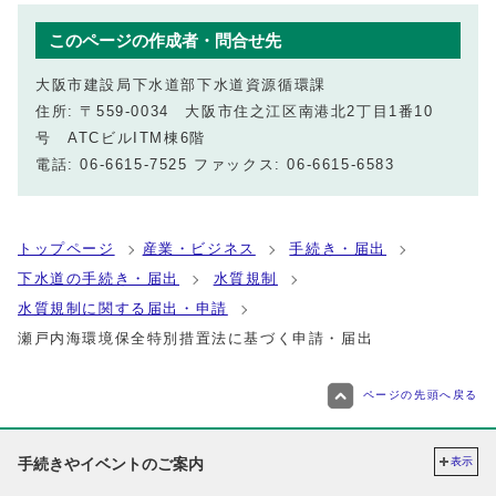
このページの作成者・問合せ先
大阪市建設局下水道部下水道資源循環課
住所: 〒559-0034 大阪市住之江区南港北2丁目1番10
号 ATCビルITM棟6階
電話: 06-6615-7525 ファックス: 06-6615-6583
トップページ
産業・ビジネス
手続き・届出
下水道の手続き・届出
水質規制
水質規制に関する届出・申請
瀬戸内海環境保全特別措置法に基づく申請・届出
ページの先頭へ戻る
手続きやイベントのご案内
表示