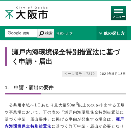
メニュー
検索
他の探し方
検索ヘルプ
瀬戸内海環境保全特別措置法に基づ
く申請・届出
ページ番号：7279
2024年5月13日
1. 申請・届出の要件
3
公共用水域へ1日あたり最大量50m
以上の水を排出する工場
や事業場において、下の表の「瀬戸内海環境保全特別措置法に
基づく申請・届出要件」に掲げる事由が発生する場合は、
瀬戸
内海環境保全特別措置法
に基づく許可申請・届出が必要となり