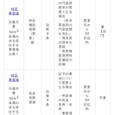
の汚染状
態等が変
特定
更となる
事業場
場合
特定
（排水
変更
日最大
施設
法
系統別の
日か
量
要
使用
第
汚染状態
ら
3
【注
50m
（変
9
を含む）
30
7】
未満の
更）
条
・用水及
日以
水を排
届
び排水の
内
出する
系統
事業場
・有害物
は除く
質使用特
定施設の
設備
以下の事
特定
項につい
事業場
て変更と
なる場合
変更
日最大
法
日か
量
氏名
第
・申請者
ら
3
等変
不要
50m
9
の氏名・
30
更届
未満の
条
名称・住
日以
水を排
所
内
出する
・事業場