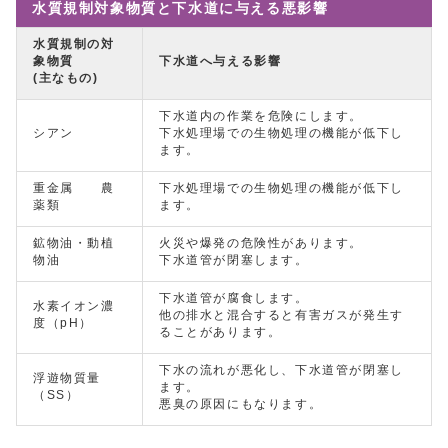
水質規制対象物質と下水道に与える悪影響
水質規制の対
象物質
下水道へ与える影響
(主なもの)
下水道内の作業を危険にします。
シアン
下水処理場での生物処理の機能が低下し
ます。
重金属 農
下水処理場での生物処理の機能が低下し
薬類
ます。
鉱物油・動植
火災や爆発の危険性があります。
物油
下水道管が閉塞します。
下水道管が腐食します。
水素イオン濃
他の排水と混合すると有害ガスが発生す
度（pH）
ることがあります。
下水の流れが悪化し、下水道管が閉塞し
浮遊物質量
ます。
（SS）
悪臭の原因にもなります。