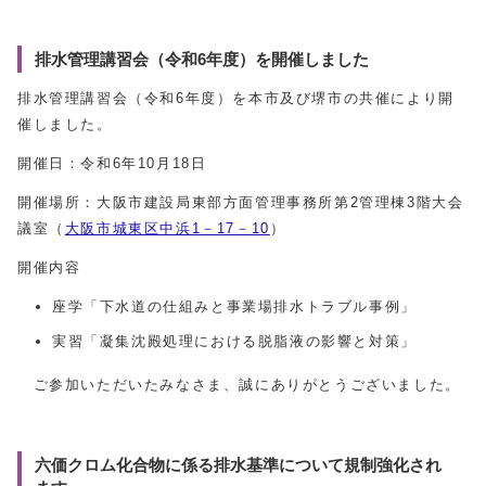
排⽔管理講習会（令和6年度）を開催しました
排水管理講習会（令和6年度）を本市及び堺市の共催により開
催しました。
開催日：令和6年10月18日
開催場所：大阪市建設局東部方面管理事務所第2管理棟3階大会
議室（
大阪市城東区中浜1－17－10
）
開催内容
座学「下水道の仕組みと事業場排水トラブル事例」
実習「凝集沈殿処理における脱脂液の影響と対策」
ご参加いただいたみなさま、誠にありがとうございました。
六価クロム化合物に係る排水基準について規制強化され