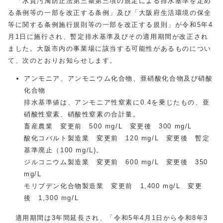
「水質汚濁防止法第三条第三項の規定による排水基準を定め
る条例等の一部を改正する条例」及び「大阪府生活環境の保全
等に関する条例施行規則等の一部を改正する規則」が令和5年4
月1日に施行され、暫定排水基準及びその適用期間が改正され
ました。大阪市内の事業場に該当する可能性があるものについ
て、次のとおりお知らせします。
アンモニア、アンモニウム化合物、亜硝酸化合物及び硝酸
化合物
排水基準値は、アンモニア性窒素に0.4を乗じたもの、亜
硝酸性窒素、硝酸性窒素の合計量。
畜産農業 変更前 500 mg/L 変更後 300 mg/L
酸化コバルト製造業 変更前 120 mg/L 変更後 暫定
基準廃止（100 mg/L)。
ジルコニウム製造業 変更前 600 mg/L 変更後 350
mg/L
モリブデン化合物製造業 変更前 1,400 mg/L 変更
後 1,300 mg/L
適用期間は3年間延長され、「令和5年4月1日から令和8年3