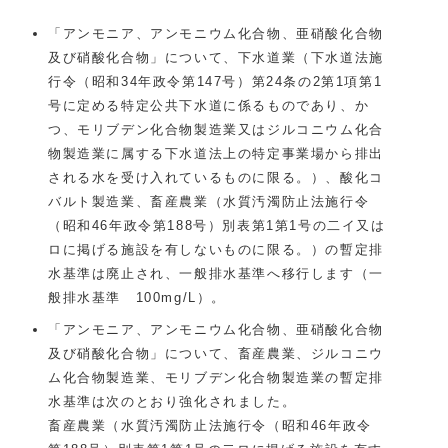
「アンモニア、アンモニウム化合物、亜硝酸化合物
及び硝酸化合物」について、下水道業（下水道法施
行令（昭和34年政令第147号）第24条の2第1項第1
号に定める特定公共下水道に係るものであり、か
つ、モリブデン化合物製造業又はジルコニウム化合
物製造業に属する下水道法上の特定事業場から排出
される水を受け入れているものに限る。）、酸化コ
バルト製造業、畜産農業（水質汚濁防止法施行令
（昭和46年政令第188号）別表第1第1号の二イ又は
ロに掲げる施設を有しないものに限る。）の暫定排
水基準は廃止され、一般排水基準へ移行します（一
般排水基準 100mg/L）。
「アンモニア、アンモニウム化合物、亜硝酸化合物
及び硝酸化合物」について、畜産農業、ジルコニウ
ム化合物製造業、モリブデン化合物製造業の暫定排
水基準は次のとおり強化されました。
畜産農業（水質汚濁防止法施行令（昭和46年政令