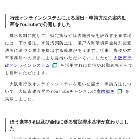
行政オンラインシステムによる届出・申請方法の案内動
画をYouTubeで公開しました
排水規制に関して、特定施設や除害施設等を設置する事業場
には、下水道法、水質汚濁防止法、瀬戸内海環境保全特別措置
法等に基づく届出を提出する義務があります。従来、郵便や本
市事務所への持参により提出いただいていましたが、
大阪市行
政オンラインシステム
を活用すれば自宅やお勤め先からで
も提出いただけます。
大阪市行政オンラインシステムを用いた届出・申請方法につ
いて、大阪市建設局のYouTubeチャンネルに
案内動画
を
掲載しました。
ほう素等3項目及び亜鉛に係る暫定排水基準が変わりまし
た