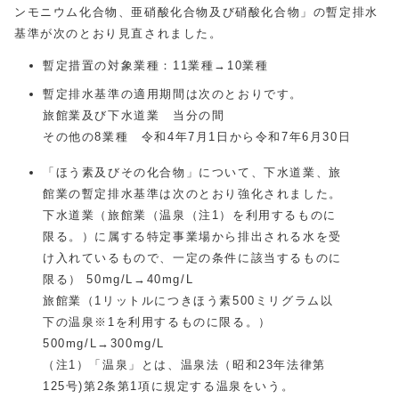
ンモニウム化合物、亜硝酸化合物及び硝酸化合物」の暫定排水
基準が次のとおり見直されました。
暫定措置の対象業種：11業種→10業種
暫定排水基準の適用期間は次のとおりです。
旅館業及び下水道業 当分の間
その他の8業種 令和4年7月1日から令和7年6月30日
「ほう素及びその化合物」について、下水道業、旅
館業の暫定排水基準は次のとおり強化されました。
下水道業（旅館業（温泉（注1）を利用するものに
限る。）に属する特定事業場から排出される水を受
け入れているもので、一定の条件に該当するものに
限る） 50mg/L→40mg/L
旅館業（1リットルにつきほう素500ミリグラム以
下の温泉※1を利用するものに限る。）
500mg/L→300mg/L
（注1）「温泉」とは、温泉法（昭和23年法律第
125号)第2条第1項に規定する温泉をいう。