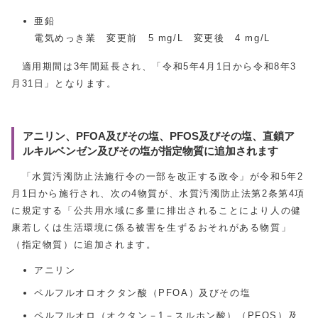
亜鉛
電気めっき業 変更前 5 mg/L 変更後 4 mg/L
適用期間は3年間延長され、「令和5年4月1日から令和8年3
月31日」となります。
アニリン、PFOA及びその塩、PFOS及びその塩、直鎖ア
ルキルベンゼン及びその塩が指定物質に追加されます
「水質汚濁防止法施行令の一部を改正する政令」が令和5年2
月1日から施行され、次の4物質が、水質汚濁防止法第2条第4項
に規定する「公共用水域に多量に排出されることにより人の健
康若しくは生活環境に係る被害を生ずるおそれがある物質」
（指定物質）に追加されます。
アニリン
ペルフルオロオクタン酸（PFOA）及びその塩
ペルフルオロ（オクタン－1－スルホン酸）（PFOS）及