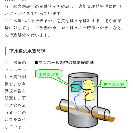
設（除害施設）の稼働状況を確認し、適切な維持管理に向け
たアドバイスを行っています。
・下水道への不法投棄や、悪質な排水を排出する工場や事業
場に対しては、「改善命令」や「排水の一時停止命令」など
の行政処分を行います。
下水道の水質監視
・下水道の
マンホール
に水質計測
器および自
動採水器を
設置し、下
水道管を流
れる下水の
水質を監視
していま