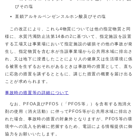
びその塩
直鎖アルキルベンゼンスルホン酸及びその塩
この改正により、これら4物質については他の指定物質と同
様に、水質汚濁防止法第14条の2に基づいて、指定施設を設置
する工場又は事業場において指定施設の破損その他の事故が発
生し、指定物質を含む水が当該事業場から公共用水域に排出さ
れ、又は地下に浸透したことにより人の健康又は生活環境に係
る被害を生ずるおそれがあるときは事故時の措置として、直ち
に応急の措置を講ずるとともに、講じた措置の概要を届け出る
ことが求められます。
事故時の措置等の詳細について
なお、PFOA及びPFOS（「PFOS等」）を含有する泡消火
剤の使用（消火活動）に伴ってPFOS等が公共用水域に排出さ
れた場合、事故時の措置の対象外となりますが、PFOS等の環
境中への流入を的確に把握するため、電話による情報提供に御
協力をお願いいたします。