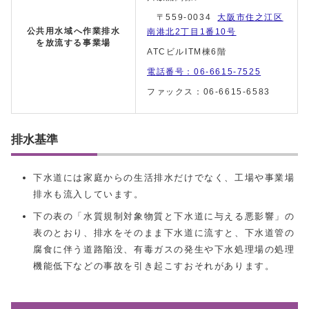
〒559-0034
大阪市住之江区
公共用水域へ作業排水
南港北2丁目1番10号
を放流する事業場
ATCビルITM棟6階
電話番号：06-6615-7525
ファックス：06-6615-6583
排水基準
下水道には家庭からの生活排水だけでなく、工場や事業場
排水も流入しています。
下の表の「水質規制対象物質と下水道に与える悪影響」の
表のとおり、排水をそのまま下水道に流すと、下水道管の
腐食に伴う道路陥没、有毒ガスの発生や下水処理場の処理
機能低下などの事故を引き起こすおそれがあります。