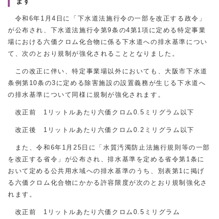
ます
令和6年1月4日に「下水道法施行令の一部を改正する政令」
が公布され、下水道法施行令第9条の4第1項に定める特定事業
場における六価クロム化合物に係る下水道への排水基準につい
て、次のとおり規制が強化されることとなりました。
この改正に伴い、特定事業場以外においても、大阪市下水道
条例第10条の3に定める除害施設の設置義務が生じる下水道へ
の排水基準について同様に規制が強化されます。
改正前 1リットルあたり六価クロム0.5ミリグラム以下
改正後 1リットルあたり六価クロム0.2ミリグラム以下
また、令和6年1月25日に「水質汚濁防止法施行規則等の一部
を改正する省令」が公布され、排水基準を定める省令第1条に
おいて定める公共用水域への排水基準のうち、別表第1に掲げ
る六価クロム化合物にかかる許容限度が次のとおり規制強化さ
れます。
改正前 1リットルあたり六価クロム0.5ミリグラム