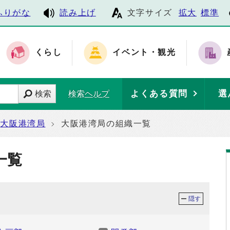
ふりがな
読み上げ
文字サイズ
拡大
標準
くらし
イベント・観光
よくある質問
選
検索
検索ヘルプ
大阪港湾局
大阪港湾局の組織一覧
一覧
隠す