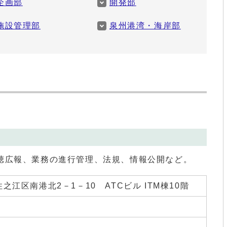
企画部
開発部
施設管理部
泉州港湾・海岸部
聴広報、業務の進行管理、法規、情報公開など。
 住之江区南港北2－1－10 ATCビル ITM棟10階