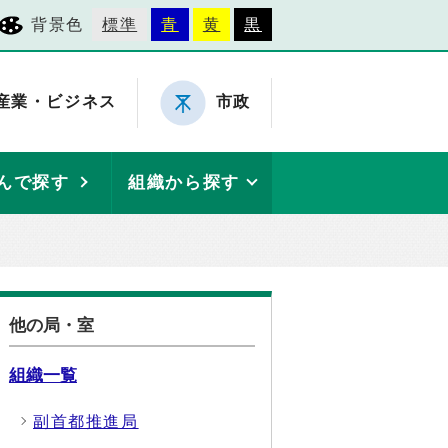
背景色
標準
青
黄
黒
産業・ビジネス
市政
んで探す
組織から探す
他の局・室
組織一覧
副首都推進局