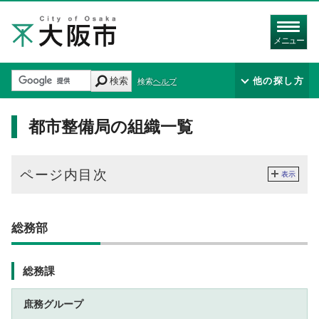
メニュー
検索
他の探し方
検索ヘルプ
都市整備局の組織一覧
ページ内目次
表示
総務部
総務課
庶務グループ